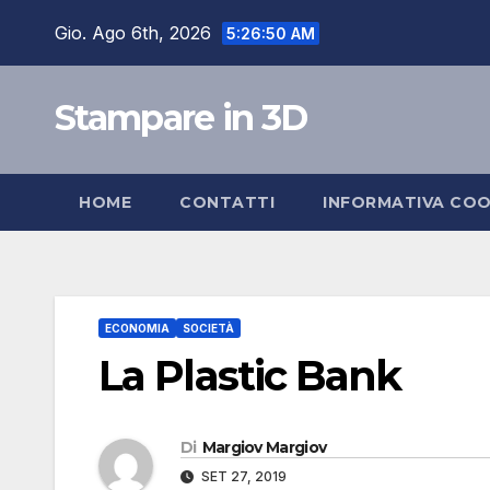
Salta
Gio. Ago 6th, 2026
5:26:51 AM
al
contenuto
Stampare in 3D
HOME
CONTATTI
INFORMATIVA COO
ECONOMIA
SOCIETÀ
La Plastic Bank
Di
Margiov Margiov
SET 27, 2019