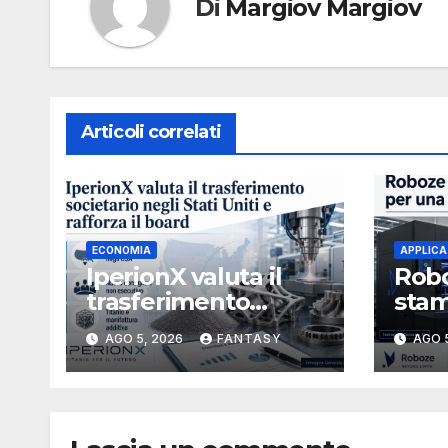
Di
Margiov Margiov
Articoli correlati
ECONOMIA
APPLICA
IperionX valuta il
Robo
trasferimento
stam
societario negli Stati
stru
AGO 5, 2026
FANTASY
AGO 
Uniti e rafforza il
3U i
board, ha nominato
Michael J. Loparco
amministratore