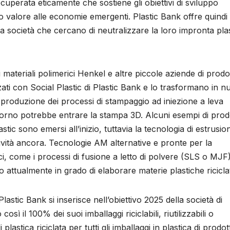
ecuperata eticamente che sostiene gli obiettivi di sviluppo
uo valore alle economie emergenti. Plastic Bank offre quindi 
che a società che cercano di neutralizzare la loro impronta plas
 materiali polimerici Henkel e altre piccole aziende di prodot
zati con Social Plastic di Plastic Bank e lo trasformano in n
di produzione dei processi di stampaggio ad iniezione a leva
 giorno potrebbe entrare la stampa 3D. Alcuni esempi di prodo
tic sono emersi all’inizio, tuttavia la tecnologia di estrusio
tività ancora. Tecnologie AM alternative e pronte per la
ci, come i processi di fusione a letto di polvere (SLS o MJF)
o attualmente in grado di elaborare materie plastiche ricicla
astic Bank si inserisce nell’obiettivo 2025 della società di
osì il 100% dei suoi imballaggi riciclabili, riutilizzabili o
lastica riciclata per tutti gli imballaggi in plastica di prodott