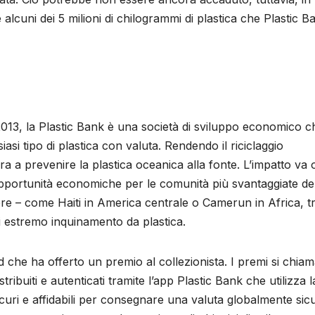
alcuni dei 5 milioni di chilogrammi di plastica che Plastic B
13, la Plastic Bank è una società di sviluppo economico c
asi tipo di plastica con valuta. Rendendo il riciclaggio
ra a prevenire la plastica oceanica alla fonte. L’impatto va o
pportunità economiche per le comunità più svantaggiate de
re – come Haiti in America centrale o Camerun in Africa, tr
 di estremo inquinamento da plastica.
ied che ha offerto un premio al collezionista. I premi si chia
ibuiti e autenticati tramite l’app Plastic Bank che utilizza l
icuri e affidabili per consegnare una valuta globalmente sic