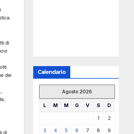
i
tica.
ti di
uovi
tti
Calendario
ne dei
,
Agosto 2026
te.
L
M
M
G
V
S
D
1
2
3
4
5
6
7
8
9
i di