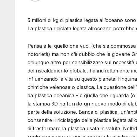
5 milioni di kg di plastica legata all’oceano sono
La plastica riciclata legata all’oceano potreb
Pensa a lei quello che vuoi (che sia commossa d
notorietà) ma non c’è dubbio che la giovane Gret
chiunque altro per sensibilizzare sul necessità 
del riscaldamento globale, ha indirettamente ind
influenzando la vita su questo pianeta: l’inquina
chimiche velenose o plastica. La questione dell
da plastica oceanica – è quella che riguarda (o
la stampa 3D ha fornito un nuovo modo di elab
parte della soluzione. Banca di plastica, un’enti
consentire il riciclaggio della plastica legata 
di trasformare la plastica usata in valuta. Nell
ruolo come mezzo per elaborare la plastica usa