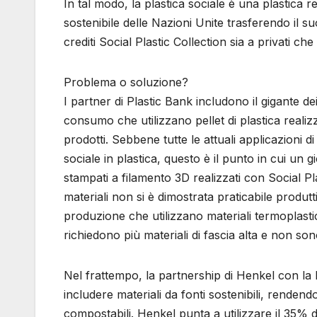
In tal modo, la plastica sociale è una plastica r
sostenibile delle Nazioni Unite trasferendo il s
crediti Social Plastic Collection sia a privati ​​
Problema o soluzione?
I partner di Plastic Bank includono il gigante dei
consumo che utilizzano pellet di plastica realiz
prodotti. Sebbene tutte le attuali applicazioni 
sociale in plastica, questo è il punto in cui un
stampati a filamento 3D realizzati con Social Plas
materiali non si è dimostrata praticabile produt
produzione che utilizzano materiali termoplasti
richiedono più materiali di fascia alta e non son
Nel frattempo, la partnership di Henkel con la Pl
includere materiali da fonti sostenibili, rendendo c
compostabili. Henkel punta a utilizzare il 35% di p