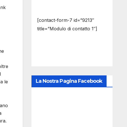
ank
[contact-form-7 id=”9213″
title=”Modulo di contatto 1″]
he
ltre
l
La Nostra Pagina Facebook
a le
mano
a
ura.