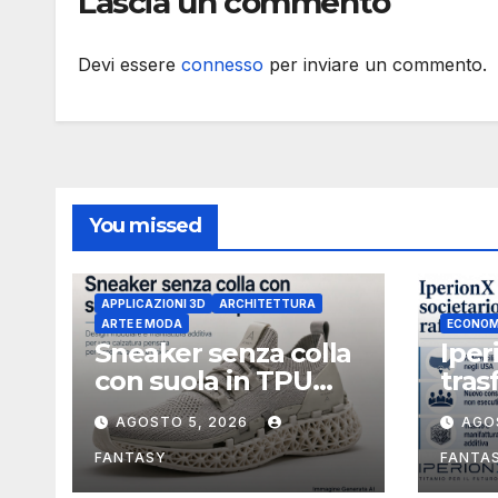
Lascia un commento
indipendente non
esecutivo
Devi essere
connesso
per inviare un commento.
You missed
APPLICAZIONI 3D
ARCHITETTURA
ARTE E MODA
ECONOM
Sneaker senza colla
Iper
con suola in TPU
tras
stampata in 3D
soci
AGOSTO 5, 2026
AGO
Uniti
boar
FANTASY
FANTA
Mich