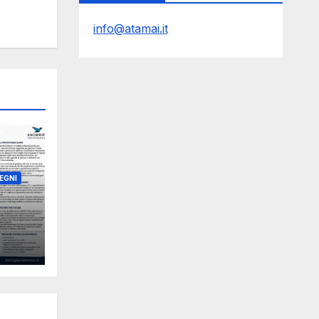
info@atamai.it
EGNI
C
Y
ks