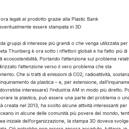
 ora legati al prodotto grazie alla Plastic Bank
be eventualmente essere stampata in 3D
a gruppi di interesse più grandi o che venga utilizzata per 
a Thunberg è ora sotto i riflettori globali e ha fatto più di
di ecosostenibilità. Portando l’attenzione sul problema relat
irizzato l’attenzione verso il vero problema che sta
mento. Che si tratti di emissioni di CO2, radioattività, sostan
’inquinamento da plastica – e, per estensione, dall’inquinam
 dovrebbe interessare) l’industria AM in modo più diretto. P
orare la plastica, può essere una parte del problema o un
tà creata nel 2013, ha svolto alcune attività interessanti per
all’oceano in alcune delle comunità più povere del mondo, te
’idea iniziale dell’organizzazione, la stampa 3D doveva svolg
ta. Ciò potrebbe non essere ancora accaduto, tuttavia, in