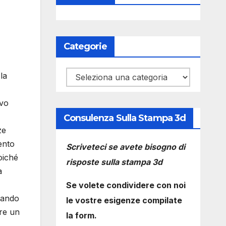
Categorie
Categorie
la
ivo
Consulenza Sulla Stampa 3d
ze
ento
Scriveteci se avete bisogno di
oiché
risposte sulla stampa 3d
a
Se volete condividere con noi
ntando
le vostre esigenze compilate
ere un
la form.