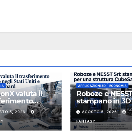
IA
APPLICAZIONI 3D
ECONOMIA
ionX valuta il
Roboze e NESST
ferimento
stampano in 3D
etario negli Stati
struttura CubeS
STO 5, 2026
AGOSTO 5, 2026
 e rafforza il
3U in Carbon P
d, ha nominato
SY
FANTASY
ael J. Loparco