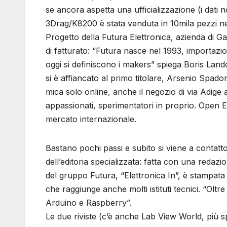
se ancora aspetta una ufficializzazione (i dati n
3Drag/K8200 è stata venduta in 10mila pezzi ne
Progetto della Futura Elettronica, azienda di Gal
di fatturato: “Futura nasce nel 1993, importazio
oggi si definiscono i makers” spiega Boris Lando
si è affiancato al primo titolare, Arsenio Spa
mica solo online, anche il negozio di via Adige 
appassionati, sperimentatori in proprio. Open E
mercato internazionale.
Bastano pochi passi e subito si viene a contatto 
dell’editoria specializzata: fatta con una redazion
del gruppo Futura, “Elettronica In”, è stampata 
che raggiunge anche molti istituti tecnici. “Ol
Arduino e Raspberry”.
Le due riviste (c’è anche Lab View World, più s