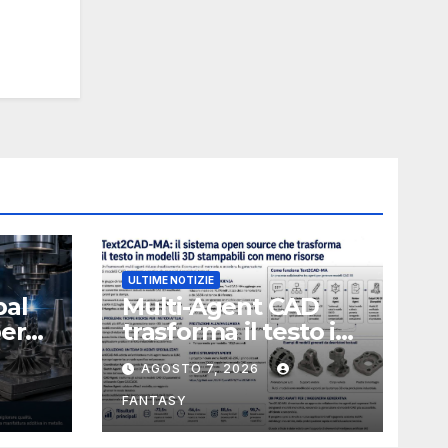
ULTIME NOTIZIE
bal
Multi-Agent CAD
perà
trasforma il testo in
CAD usando 116
AGOSTO 7, 2026
volte meno token
FANTASY
nata