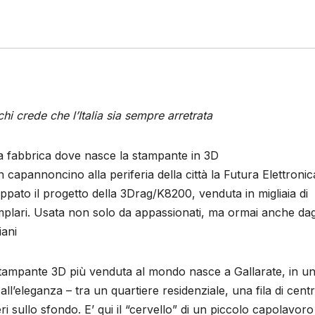
chi crede che l’Italia sia sempre arretrata
a fabbrica dove nasce la stampante in 3D
n capannoncino alla periferia della città la Futura Elettroni
uppato il progetto della 3Drag/K8200, venduta in migliaia di
plari. Usata non solo da appassionati, ma ormai anche dag
iani
tampante 3D più venduta al mondo nasce a Gallarate, in u
eleganza – tra un quartiere residenziale, una fila di centr
eri sullo sfondo. E’ qui il “cervello” di un piccolo capolavor