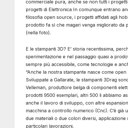
commerciale pura, anche se non tutti i progetti
progetti di Elettronica In comunque entrano anc
filosofia open source, i progetti affidati agli ho
prodotto fa sì che magari venga migliorato da 
(nella foto).
E le stampanti 3D? E’ storia recentissima, perch
sperimentazione e nel passaggio quasi a prodo
sempre più accessibile, come tecnologie e anch
“Anche la nostra stampante nasce come open s
Sviluppate a Gallarate, le stampanti 3Drag son
Velleman, produttore belga di componenti elettron
prodotti 9500 esemplari, altri 500 li abbiamo as
anche il lavoro di sviluppo, con altre espansion
macchina a controllo numerico (Cnc). C’è già u
due materiali o due colori diversi, applicazio
particolari lavorazioni.