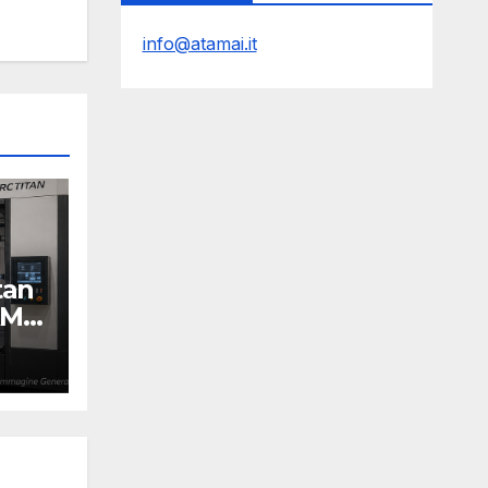
info@atamai.it
tan
AM
Y