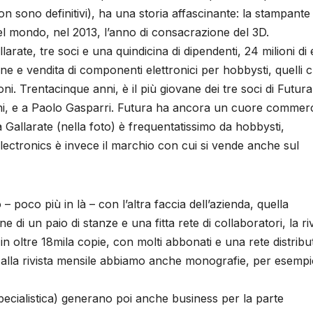
on sono definitivi), ha una storia affascinante: la stampante
l mondo, nel 2013, l’anno di consacrazione del 3D.
larate, tre soci e una quindicina di dipendenti, 24 milioni di
ne e vendita di componenti elettronici per hobbysti, quelli 
ni. Trentacinque anni, è il più giovane dei tre soci di Futur
doni, e a Paolo Gasparri. Futura ha ancora un cuore commerc
a Gallarate (nella foto) è frequentatissimo da hobbysti,
lectronics è invece il marchio con cui si vende anche sul
– poco più in là – con l’altra faccia dell’azienda, quella
e di un paio di stanze e una fitta rete di collaboratori, la riv
in oltre 18mila copie, con molti abbonati e una rete distribu
tre alla rivista mensile abbiamo anche monografie, per esemp
pecialistica) generano poi anche business per la parte