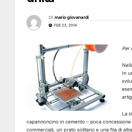
Di
mario giovanardi
FEB 23, 2014
Per 
Nell
In u
svil
esem
artig
La s
capannoncino in cemento – poca concessione all’
commerciali, un prato solitario e una fila di alb