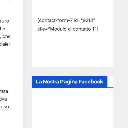
[contact-form-7 id=”9213″
 euro
che
title=”Modulo di contatto 1″]
a, che
iale:
La Nostra Pagina Facebook
ista
tiva
io su