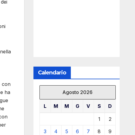
 dei
oni
nella
Calendario
o con
Agosto 2026
ne ha
egue
L
M
M
G
V
S
D
me
 con
1
2
per
3
4
5
6
7
8
9