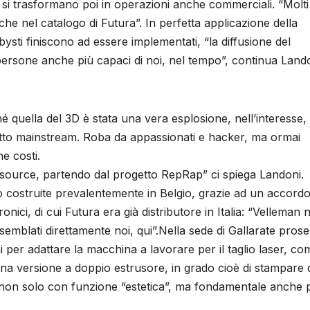
 si trasformano poi in operazioni anche commerciali. “Molti
he nel catalogo di Futura”. In perfetta applicazione della
bbysti finiscono ad essere implementati, “la diffusione del
persone anche più capaci di noi, nel tempo”, continua Land
é quella del 3D è stata una vera esplosione, nell’interesse, 
tto mainstream. Roba da appassionati e hacker, ma ormai
e costi.
ource, partendo dal progetto RepRap” ci spiega Landoni.
o costruite prevalentemente in Belgio, grazie ad un accord
ici, di cui Futura era già distributore in Italia: “Velleman 
semblati direttamente noi, qui”.Nella sede di Gallarate pros
i per adattare la macchina a lavorare per il taglio laser, co
na versione a doppio estrusore, in grado cioè di stampare
ne non solo con funzione “estetica”, ma fondamentale anche 