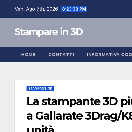
Salta
Ven. Ago 7th, 2026
8:23:39 PM
al
contenuto
Stampare in 3D
HOME
CONTATTI
INFORMATIVA COO
STAMPANTI 3D
La stampante 3D pi
a Gallarate 3Drag/K
unità