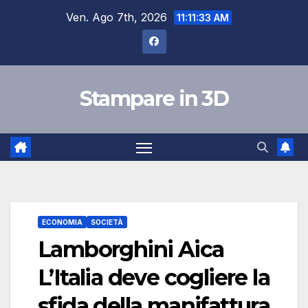
Salta
Ven. Ago 7th, 2026
11:11:34 AM
al
contenuto
Stampare in 3D
ECONOMIA
SOCIETÀ
Lamborghini Aica
L’Italia deve cogliere la
sfida della manifattura