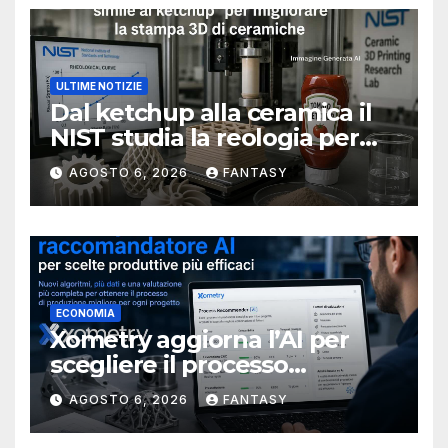
ULTIME NOTIZIE
Dal ketchup alla ceramica il
NIST studia la reologia per
rendere più affidabile la
AGOSTO 6, 2026
FANTASY
stampa 3D
ECONOMIA
Xometry aggiorna l’AI per
scegliere il processo
produttivo più adatto
AGOSTO 6, 2026
FANTASY