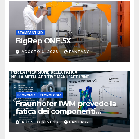
STAMPANTI 3D
BigRep ONE.5X
AGOSTO 6, 2026
FANTASY
ECONOMIA
TECNOLOGIA
Fraunhofer IWM prevede la
fatica dei componenti
metallici stampati in 3D
AGOSTO 6, 2026
FANTASY