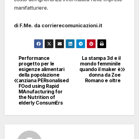
manifatturiere.
di F.Me. da corrierecomunicazioni.it
Performance
La stampa 3d e il
Navigazione
progetto per le
mondo femminile
esigenze alimentari
quando il maker è
articoli
della popolazione
donna da Zoe
anziana PERsonalised
Romano e oltre
FOod using Rapid
MAnufacturing for
the Nutrition of
elderly ConsumErs