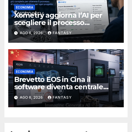
ECONOMIA
Xometry aggiorna l’AI per
scegliere il processo
produttivo più adatto
AGO 6, 2026
FANTASY
ECONOMIA
Brevetto EOS in Cina il
software diventa centrale
nella stampa 3D industriale
AGO 6, 2026
FANTASY