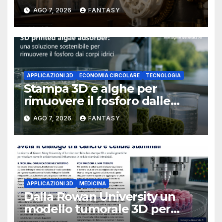
un osservatorio del 1930 della
AGO 7, 2026
FANTASY
University of Arkansas at
Little Rock
APPLICAZIONI 3D
ECONOMIA CIRCOLARE
TECNOLOGIA
Stampa 3D e alghe per
rimuovere il fosforo dalle
acque il progetto della
AGO 7, 2026
FANTASY
Florida Atlantic University
APPLICAZIONI 3D
MEDICINA
Dalla Rowan University un
modello tumorale 3D per
studiare il dialogo tra cancro