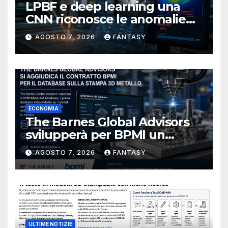
LPBF e deep learning una
CNN riconosce le anomalie
del bagno di fusione
AGOSTO 7, 2026
FANTASY
ECONOMIA
The Barnes Global Advisors
svilupperà per BPMI un
database per la stampa 3D
AGOSTO 7, 2026
FANTASY
metallica destinata alla filiera
navale statunitense
ULTIME NOTIZIE