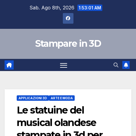
Skip
Sab. Ago 8th, 2026
1:53:01 AM
to
content
Stampare in 3D
APPLICAZIONI 3D
ARTE E MODA
Le statuine del
musical olandese
stampate in 3d per