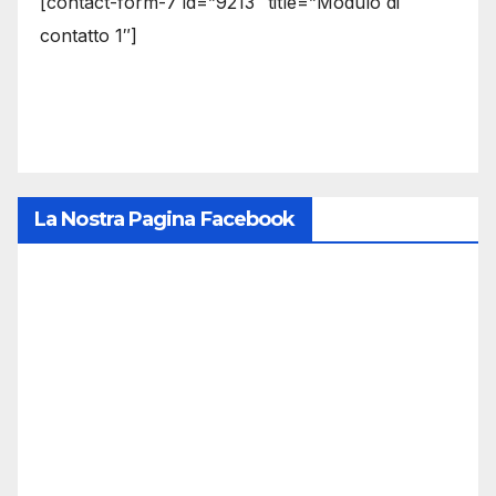
[contact-form-7 id=”9213″ title=”Modulo di
contatto 1″]
La Nostra Pagina Facebook