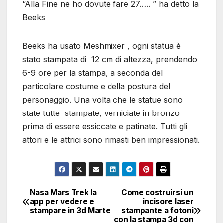
“Alla Fine ne ho dovute fare 27….. ” ha detto la
Beeks
Beeks ha usato Meshmixer , ogni statua è
stato stampata di 12 cm di altezza, prendendo
6-9 ore per la stampa, a seconda del
particolare costume e della postura del
personaggio. Una volta che le statue sono
state tutte stampate, verniciate in bronzo
prima di essere essiccate e patinate. Tutti gli
attori e le attrici sono rimasti ben impressionati.
Nasa Mars Trek la
Come costruirsi un
Navigazione
app per vedere e
incisore laser
stampare in 3d Marte
stampante a fotoni
articoli
con la stampa 3d con