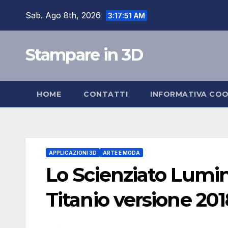
Skip
Sab. Ago 8th, 2026
3:17:51 AM
to
content
Stampare in 3D
HOME
CONTATTI
INFORMATIVA COO
APPLICAZIONI 3D
ARTE E MODA
Lo Scienziato Lumi
Titanio versione 201