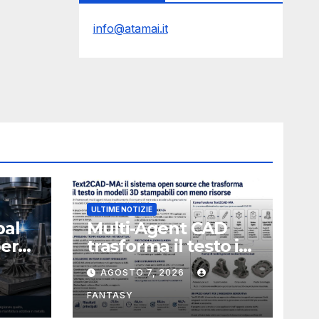
info@atamai.it
ULTIME NOTIZIE
bal
Multi-Agent CAD
perà
trasforma il testo in
CAD usando 116
AGOSTO 7, 2026
volte meno token
FANTASY
nata