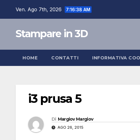
Salta
Ven. Ago 7th, 2026
7:16:39 AM
al
contenuto
Stampare in 3D
HOME
CONTATTI
INFORMATIVA COO
i3 prusa 5
Di
Margiov Margiov
AGO 26, 2015