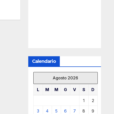
Calendario
Agosto 2026
L
M
M
G
V
S
D
1
2
3
4
5
6
7
8
9