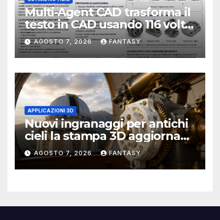
Multi-Agent CAD trasforma il
testo in CAD usando 116 volte
meno token
AGOSTO 7, 2026
FANTASY
APPLICAZIONI 3D
Nuovi ingranaggi per antichi
cieli la stampa 3D aggiorna
un osservatorio del 1930 della
AGOSTO 7, 2026
FANTASY
University of Arkansas at
Little Rock