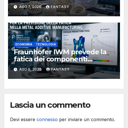
9001 per la stampa 3D di
AGO 7, 2026
FANTASY
ceramiche tecniche
ECONOMIA
TECNOLOGIA
Fraunhofer IWM prevede la
fatica dei componenti
metallici stampati in 3D
AGO 6, 2026
FANTASY
Lascia un commento
Devi essere
connesso
per inviare un commento.