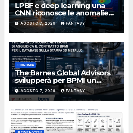
LPBF e deep learning una
CNN riconosce le anomalie
del bagno di fusione
AGOSTO 7, 2026
FANTASY
ECONOMIA
The Barnes Global Advisors
svilupperà per BPMI un
database per la stampa 3D
AGOSTO 7, 2026
FANTASY
metallica destinata alla filiera
navale statunitense
ULTIME NOTIZIE