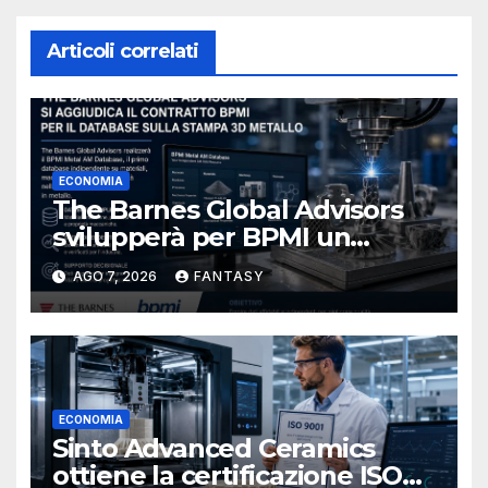
Articoli correlati
ECONOMIA
The Barnes Global Advisors
svilupperà per BPMI un
database per la stampa 3D
AGO 7, 2026
FANTASY
metallica destinata alla filiera
navale statunitense
ECONOMIA
Sinto Advanced Ceramics
ottiene la certificazione ISO