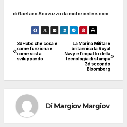
di Gaetano Scavuzzo da motorionline.com
3dHubs che cosa è
La Marina Militare
Navigazione
come funziona e
britannica la Royal
come si sta
Navy e l’impatto della
articoli
sviluppando
tecnologia di stampa
3d secondo
Bloomberg
Di
Margiov Margiov