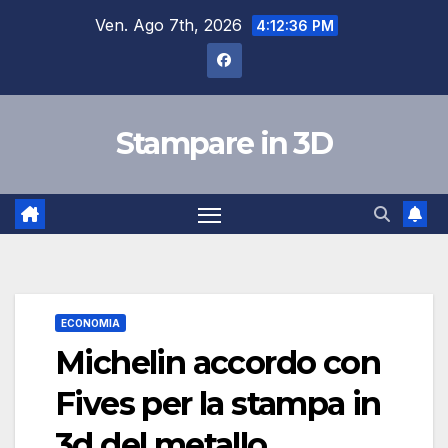
Salta
Ven. Ago 7th, 2026
4:12:36 PM
al
contenuto
Stampare in 3D
ECONOMIA
Michelin accordo con
Fives per la stampa in
3d del metallo