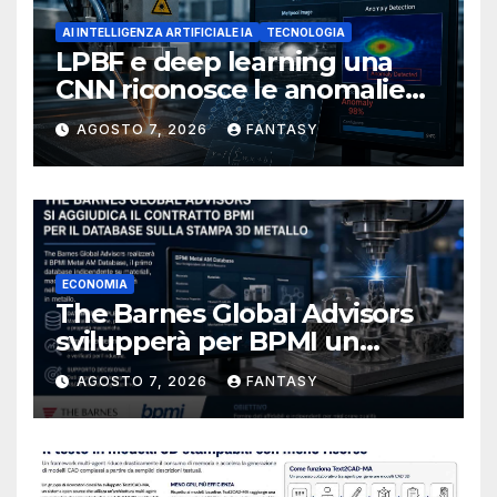
AI INTELLIGENZA ARTIFICIALE IA
TECNOLOGIA
LPBF e deep learning una
CNN riconosce le anomalie
del bagno di fusione
AGOSTO 7, 2026
FANTASY
ECONOMIA
The Barnes Global Advisors
svilupperà per BPMI un
database per la stampa 3D
AGOSTO 7, 2026
FANTASY
metallica destinata alla filiera
navale statunitense