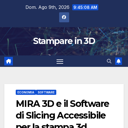
Salta
Dom. Ago 9th, 2026
9:45:09 AM
al
contenuto
Stampare in 3D
ECONOMIA
SOFTWARE
MIRA 3D e il Software
di Slicing Accessibile
per la stampa 3d