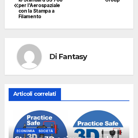
per l’Aerospaziale
articoli
con la Stampa a
Filamento
Di
Fantasy
Articoli correlati
ECONOMIA
SOCIETÀ