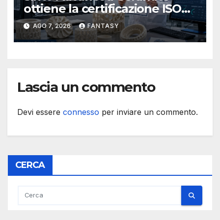
ottiene la certificazione ISO
9001 per la stampa 3D di
AGO 7, 2026
FANTASY
ceramiche tecniche
Lascia un commento
Devi essere
connesso
per inviare un commento.
CERCA