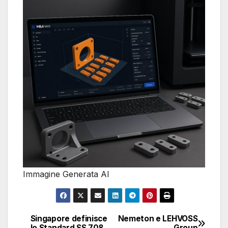
Immagine Generata AI
Singapore definisce
Nemeton e LEHVOSS
Navigazione
lo Standard SS 708
Group