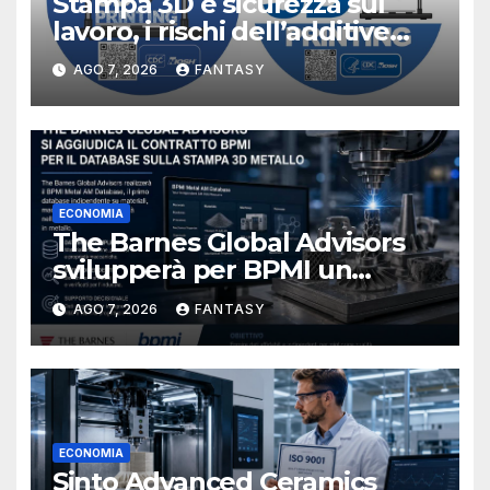
Stampa 3D e sicurezza sul
lavoro, i rischi dell’additive
manufacturing secondo
AGO 7, 2026
FANTASY
NIOSH
ECONOMIA
The Barnes Global Advisors
svilupperà per BPMI un
database per la stampa 3D
AGO 7, 2026
FANTASY
metallica destinata alla filiera
navale statunitense
ECONOMIA
Sinto Advanced Ceramics