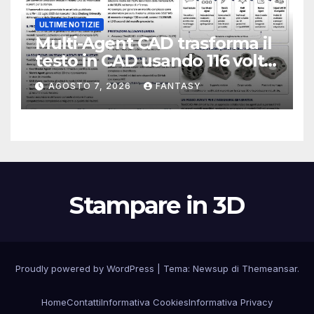
ULTIME NOTIZIE
Multi-Agent CAD trasforma il
testo in CAD usando 116 volte
meno token
AGOSTO 7, 2026
FANTASY
Stampare in 3D
Proudly powered by WordPress
|
Tema:
Newsup
di
Themeansar
.
Home
Contatti
Informativa Cookies
Informativa Privacy