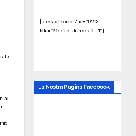
[contact-form-7 id=”9213″
title=”Modulo di contatto 1″]
to fa
La Nostra Pagina Facebook
i al
u
mici