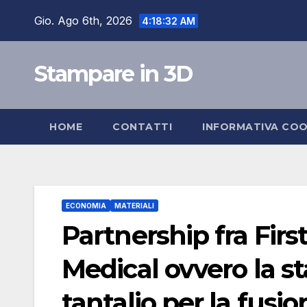
Salta
Gio. Ago 6th, 2026
4:18:33 AM
al
contenuto
Stampare in 3D
HOME
CONTATTI
INFORMATIVA COO
ECONOMIA
MATERIALI
Partnership fra Fir
Medical ovvero la 
tantalio per la fusio