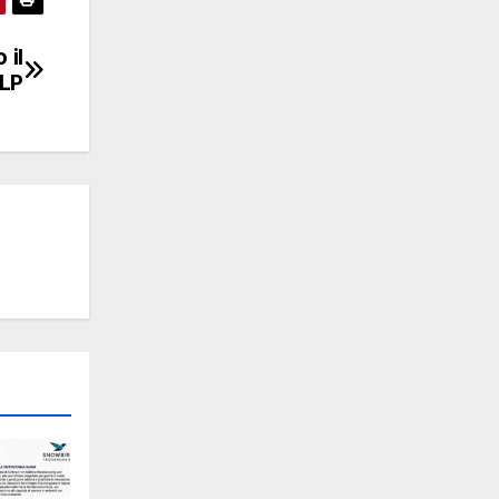
 il
DLP