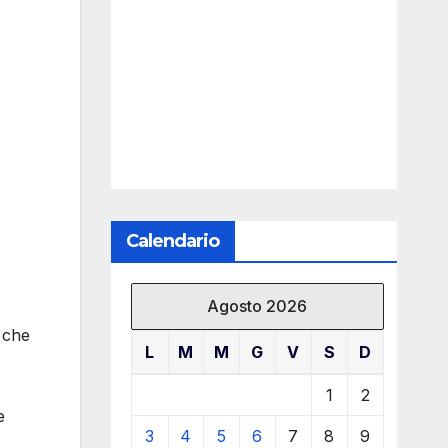
Calendario
Agosto 2026
 che
L
M
M
G
V
S
D
1
2
e
3
4
5
6
7
8
9