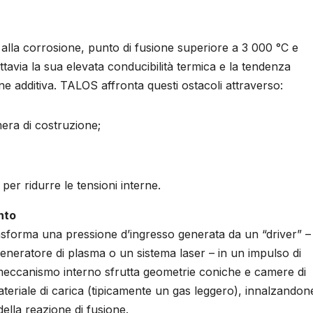
za alla corrosione, punto di fusione superiore a 3 000 °C e
avia la sua elevata conducibilità termica e la tendenza
e additiva. TALOS affronta questi ostacoli attraverso:
mera di costruzione;
 per ridurre le tensioni interne.
nto
rasforma una pressione d’ingresso generata da un “driver” –
neratore di plasma o un sistema laser – in un impulso di
Il meccanismo interno sfrutta geometrie coniche e camere di
eriale di carica (tipicamente un gas leggero), innalzandon
ella reazione di fusione.