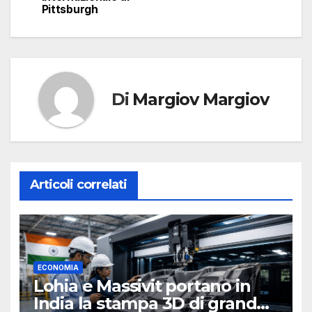
Pittsburgh
Di
Margiov Margiov
Articoli correlati
ECONOMIA
Lohia e Massivit portano in
India la stampa 3D di grande