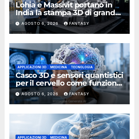
Lohia e Massivit portano in
India la stampa 3D di grande
formato per i compositi
AGOSTO 6, 2026
FANTASY
APPLICAZIONI 3D
MEDICINA
TECNOLOGIA
Casco 3D e sensori quantistici
per il cervello come funziona
l’OPM-MEG
AGOSTO 6, 2026
FANTASY
APPLICAZIONI 3D
MEDICINA