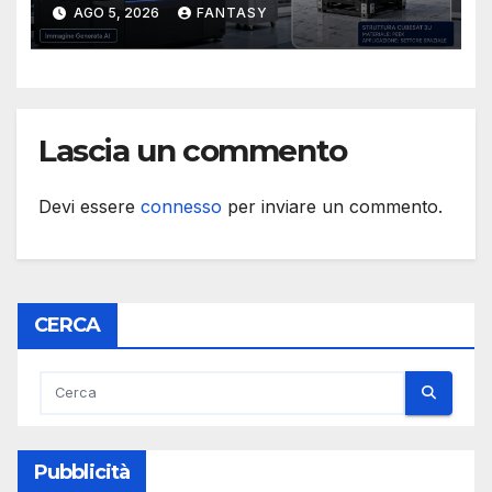
CubeSat 3U in Carbon PEEK
AGO 5, 2026
FANTASY
Lascia un commento
Devi essere
connesso
per inviare un commento.
CERCA
Pubblicità