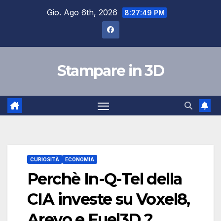
Salta
Gio. Ago 6th, 2026
8:27:50 PM
al
contenuto
Stampare in 3D
CURIOSITÀ
ECONOMIA
Perchè In-Q-Tel della
CIA investe su Voxel8,
Arevo e Fuel3D ?