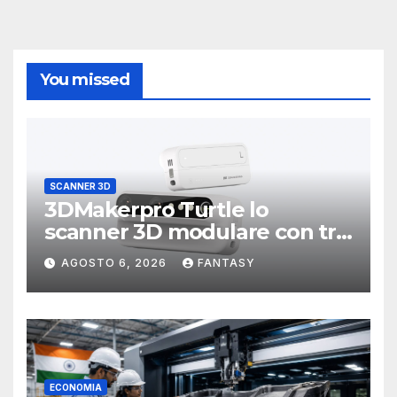
You missed
SCANNER 3D
3DMakerpro Turtle lo
scanner 3D modulare con tre
testine intercambiabili
AGOSTO 6, 2026
FANTASY
ECONOMIA