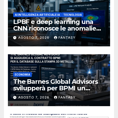
AI INTELLIGENZA ARTIFICIALE IA
TECNOLOGIA
LPBF e deep learning una
CNN riconosce le anomalie
del bagno di fusione
AGOSTO 7, 2026
FANTASY
ECONOMIA
The Barnes Global Advisors
svilupperà per BPMI un
database per la stampa 3D
AGOSTO 7, 2026
FANTASY
metallica destinata alla filiera
navale statunitense