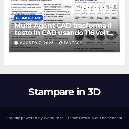
ULTIME NOTIZIE
Multi-Agent CAD trasforma il
testo in CAD usando 116 volte
meno token
AGOSTO 7, 2026
FANTASY
Stampare in 3D
Proudly powered by WordPress
|
Tema:
Newsup
di
Themeansar
.