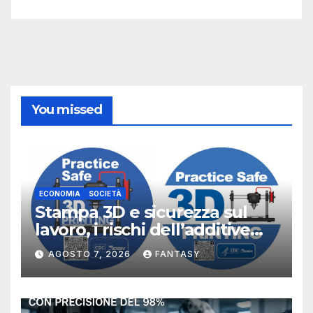
You missed
ECONOMIA
SOCIETÀ
Stampa 3D e sicurezza sul
lavoro, i rischi dell’additive
manufacturing secondo
AGOSTO 7, 2026
FANTASY
NIOSH