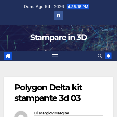
Salta
Dom. Ago 9th, 2026
4:38:18 PM
al
contenuto
Stampare in 3D
Polygon Delta kit
stampante 3d 03
Di
Margiov Margiov