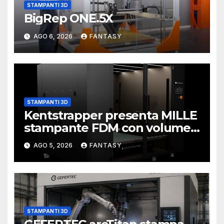
STAMPANTI 3D
BigRep ONE.5X
AGO 6, 2026
FANTASY
STAMPANTI 3D
Kentstrapper presenta MILLE
stampante FDM con volume
di stampa da un metro cubo
AGO 5, 2026
FANTASY
STAMPANTI 3D