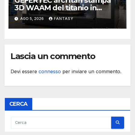
GEFERTEC arcTitan stampa
3D WAAM del titanio in
camera inerte
AGO 5, 2026
FANTASY
Lascia un commento
Devi essere
connesso
per inviare un commento.
CERCA