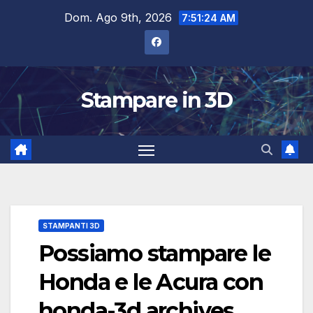
Salta
Dom. Ago 9th, 2026
7:51:24 AM
al
contenuto
Stampare in 3D
STAMPANTI 3D
Possiamo stampare le
Honda e le Acura con
honda-3d archives