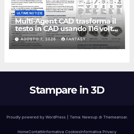
ULTIME NOTIZIE
Multi-Agent CAD trasforma il
testo in CAD usando 116 volte
meno token
AGOSTO 7, 2026
FANTASY
Stampare in 3D
Proudly powered by WordPress
|
Tema:
Newsup
di
Themeansar
.
Home
Contatti
Informativa Cookies
Informativa Privacy