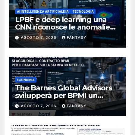
AI INTELLIGENZA ARTIFICIALE IA
TECNOLOGIA
LPBF e deep learning una
CNN riconosce le anomalie
del bagno di fusione
AGOSTO 7, 2026
FANTASY
ECONOMIA
The Barnes Global Advisors
svilupperà per BPMI un
database per la stampa 3D
AGOSTO 7, 2026
FANTASY
metallica destinata alla filiera
navale statunitense