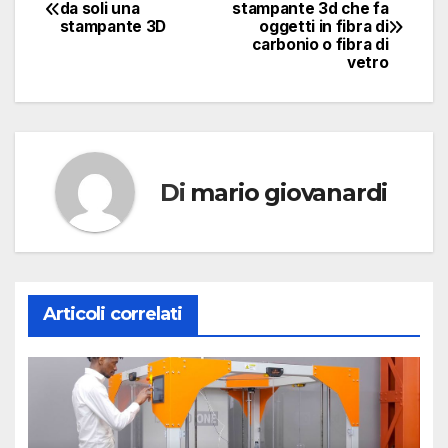
Navigazione
da soli una
stampante 3d che fa
stampante 3D
oggetti in fibra di
articoli
carbonio o fibra di
vetro
Di
mario giovanardi
Articoli correlati