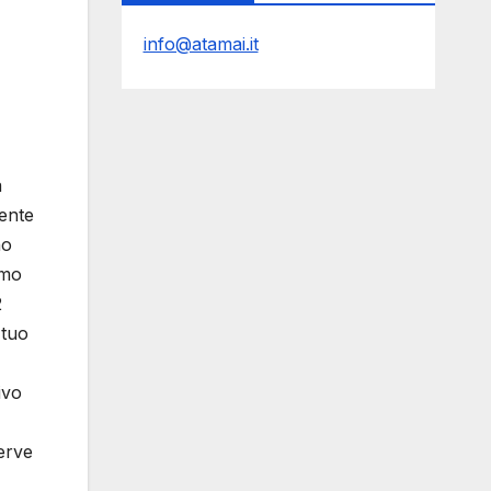
info@atamai.it
a
mente
no
emo
2
 tuo
ivo
serve