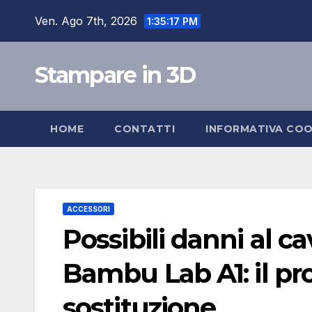
Salta
Ven. Ago 7th, 2026
1:35:18 PM
al
contenuto
Stampare in 3D
HOME
CONTATTI
INFORMATIVA COO
ACCESSORI
Possibili danni al 
Bambu Lab A1: il pro
sostituzione