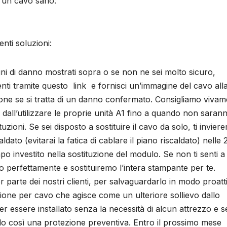
 un cavo sano:
enti soluzioni:
gni di danno mostrati sopra o se non ne sei molto sicuro,
nti tramite questo link e fornisci un’immagine del cavo all
ione se si tratta di un danno confermato. Consigliamo viva
rsi dall’utilizzare le proprie unità A1 fino a quando non saran
tuzioni. Se sei disposto a sostituire il cavo da solo, ti invier
dato (evitarai la fatica di cablare il piano riscaldato) nelle 
 investito nella sostituzione del modulo. Se non ti senti a
mo perfettamente e sostituiremo l’intera stampante per te.
 parte dei nostri clienti, per salvaguardarlo in modo proatt
ione per cavo che agisce come un ulteriore sollievo dallo
er essere installato senza la necessità di alcun attrezzo e 
endo così una protezione preventiva. Entro il prossimo mese