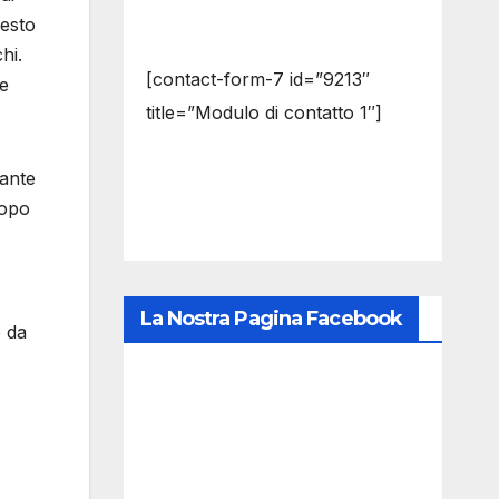
uesto
hi.
[contact-form-7 id=”9213″
re
title=”Modulo di contatto 1″]
rante
Dopo
La Nostra Pagina Facebook
o da