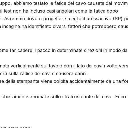
i sviluppo, abbiamo testato la fatica del cavo causata dal movi
l test non ha incluso casi angolari come la fatica dopo
ne. Avremmo dovuto progettare meglio il pressacavo (SR) p
 indagine ha identificato diversi fattori che potrebbero cau
me far cadere il pacco in determinate direzioni in modo da
ata verticalmente sul tavolo con il lato dei cavi rivolto vers
erà sulla radice dei cavi e causerà danni.
base della stampante viene colpita accidentalmente da una fo
 chiaramente anomalie sullo strato isolante del cavo. Ecco