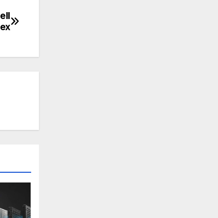
ell
nex