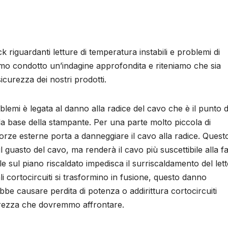
iguardanti letture di temperatura instabili e problemi di
mo condotto un’indagine approfondita e riteniamo che sia
sicurezza dei nostri prodotti.
blemi è legata al danno alla radice del cavo che è il punto d
la base della stampante. Per una parte molto piccola di
forze esterne porta a danneggiare il cavo alla radice. Quest
uasto del cavo, ma renderà il cavo più suscettibile alla fa
le sul piano riscaldato impedisca il surriscaldamento del letto
li cortocircuiti si trasformino in fusione, questo danno
bbe causare perdita di potenza o addirittura cortocircuiti
curezza che dovremmo affrontare.