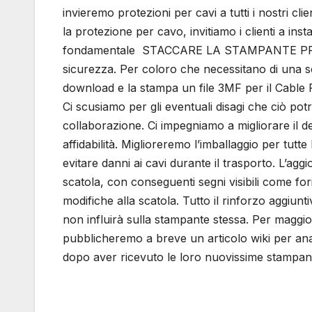
invieremo protezioni per cavi a tutti i nostri cl
la protezione per cavo, invitiamo i clienti a ins
fondamentale STACCARE LA STAMPANTE PRI
sicurezza. Per coloro che necessitano di una sol
download e la stampa un file 3MF per il Cable 
Ci scusiamo per gli eventuali disagi che ciò p
collaborazione. Ci impegniamo a migliorare il 
affidabilità. Miglioreremo l’imballaggio per tutte
evitare danni ai cavi durante il trasporto. L’a
scatola, con conseguenti segni visibili come fori 
modifiche alla scatola. Tutto il rinforzo aggiuntiv
non influirà sulla stampante stessa. Per maggior
pubblicheremo a breve un articolo wiki per anal
dopo aver ricevuto le loro nuovissime stampant