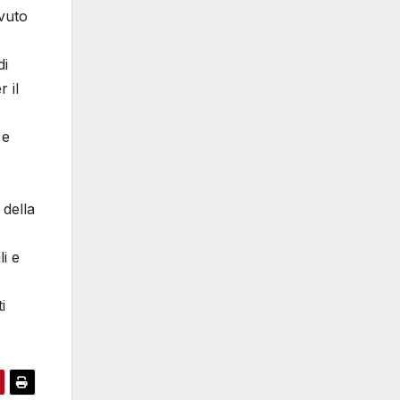
evuto
i
 il
 e
 della
li e
i