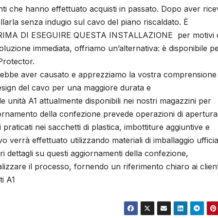
ienti che hanno effettuato acquisti in passato. Dopo aver ric
tallarla senza indugio sul cavo del piano riscaldato. È
MA DI ESEGUIRE QUESTA INSTALLAZIONE per motivi d
uzione immediata, offriamo un’alternativa: è disponibile per
Protector.
otrebbe aver causato e apprezziamo la vostra comprensione
design del cavo per una maggiore durata e
 le unità A1 attualmente disponibili nei nostri magazzini per
ggiornamento della confezione prevede operazioni di apertura
praticati nei sacchetti di plastica, imbottiture aggiuntive e
o verrà effettuato utilizzando materiali di imballaggio ufficia
i dettagli su questi aggiornamenti della confezione,
izzare il processo, fornendo un riferimento chiaro ai client
i A1