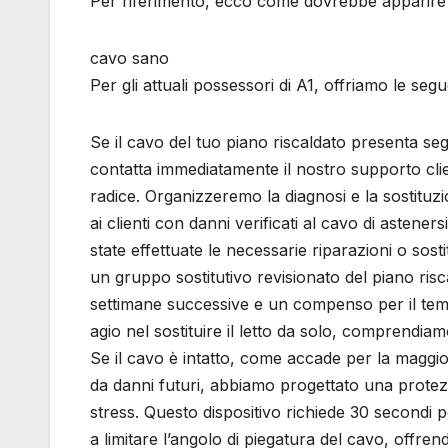
Per riferimento, ecco come dovrebbe apparire
cavo sano
Per gli attuali possessori di A1, offriamo le segu
Se il cavo del tuo piano riscaldato presenta se
contatta immediatamente il nostro supporto clie
radice. Organizzeremo la diagnosi e la sostituz
ai clienti con danni verificati al cavo di astene
state effettuate le necessarie riparazioni o sosti
un gruppo sostitutivo revisionato del piano riscal
settimane successive e un compenso per il tempo
agio nel sostituire il letto da solo, comprendia
Se il cavo è intatto, come accade per la maggior
da danni futuri, abbiamo progettato una protez
stress. Questo dispositivo richiede 30 secondi p
a limitare l’angolo di piegatura del cavo, offr