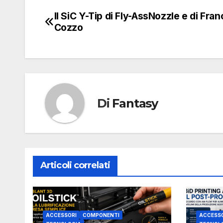
Il SiC Y-Tip di Fly-AssNozzle e di Fra
Navigazione
Cozzo
articoli
Di
Fantasy
Articoli correlati
ACCESSORI
COMPONENTI
ACCESS