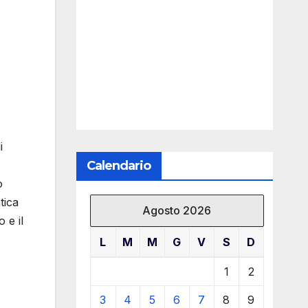
i
Calendario
o
tica
Agosto 2026
 e il
L
M
M
G
V
S
D
1
2
3
4
5
6
7
8
9