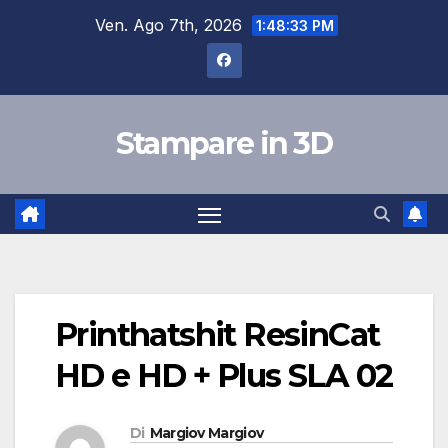
Salta
Ven. Ago 7th, 2026
1:48:34 PM
al
contenuto
Stampare in 3D
Printhatshit ResinCat
HD e HD + Plus SLA 02
Di
Margiov Margiov