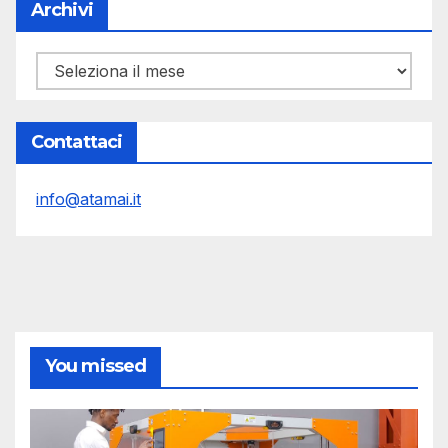
Archivi
Archivi
Contattaci
info@atamai.it
You missed