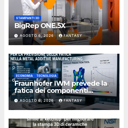
STAMPANTI 3D
BigRep ONE.5X
AGOSTO 6, 2026
FANTASY
ECONOMIA
TECNOLOGIA
Fraunhofer IWM prevede la
fatica dei componenti
metallici stampati in 3D
AGOSTO 6, 2026
FANTASY