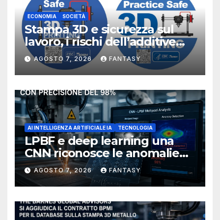
ECONOMIA
SOCIETÀ
Stampa 3D e sicurezza sul
lavoro, i rischi dell’additive
manufacturing secondo
AGOSTO 7, 2026
FANTASY
NIOSH
AI INTELLIGENZA ARTIFICIALE IA
TECNOLOGIA
LPBF e deep learning una
CNN riconosce le anomalie
del bagno di fusione
AGOSTO 7, 2026
FANTASY