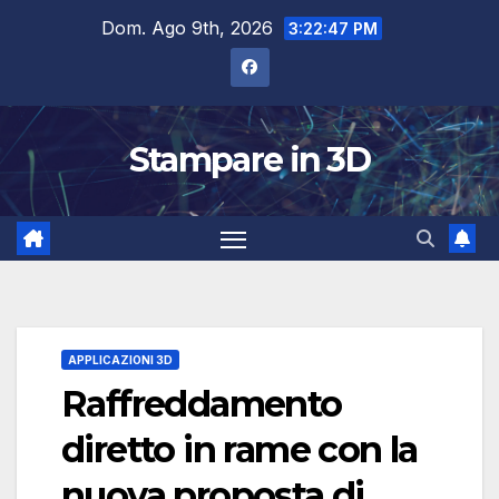
Salta
Dom. Ago 9th, 2026
3:22:48 PM
al
contenuto
Stampare in 3D
APPLICAZIONI 3D
Raffreddamento
diretto in rame con la
nuova proposta di