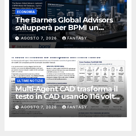
ECONOMIA
The Barnes Global Advisors
svilupperà per BPMI un
database per la stampa 3D
AGOSTO 7, 2026
FANTASY
metallica destinata alla filiera
navale statunitense
ULTIME NOTIZIE
Multi-Agent CAD trasforma il
testo in CAD usando 116 volte
meno token
AGOSTO 7, 2026
FANTASY