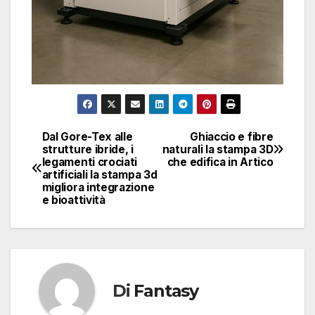
Dal Gore-Tex alle
Ghiaccio e fibre
Navigazione
strutture ibride, i
naturali la stampa 3D
legamenti crociati
che edifica in Artico
articoli
artificiali la stampa 3d
migliora integrazione
e bioattività
Di
Fantasy