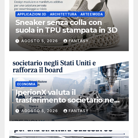
APPLICAZIONI 3D
ARCHITETTURA
ARTE E MODA
Sneaker senza colla con
suola in TPU stampata in 3D
AGOSTO 5, 2026
FANTASY
ECONOMIA
IperionX valuta il
trasferimento societario negli
Stati Uniti e rafforza il board,
AGOSTO 5, 2026
FANTASY
ha nominato Michael J.
Loparco amministratore
indipendente non esecutivo