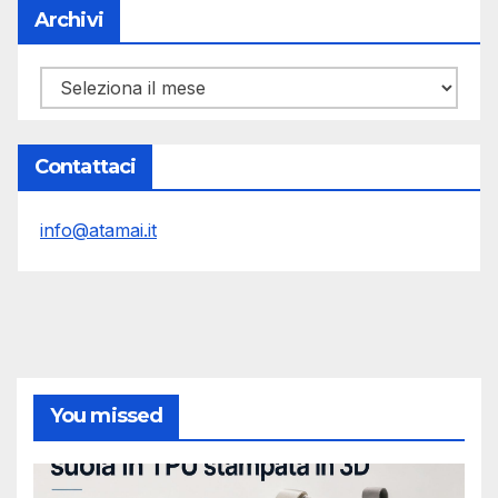
Archivi
Archivi
Contattaci
info@atamai.it
You missed