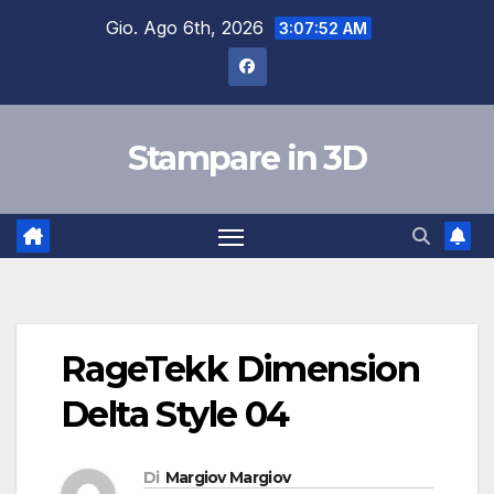
Salta
Gio. Ago 6th, 2026
3:07:53 AM
al
contenuto
Stampare in 3D
RageTekk Dimension
Delta Style 04
Di
Margiov Margiov