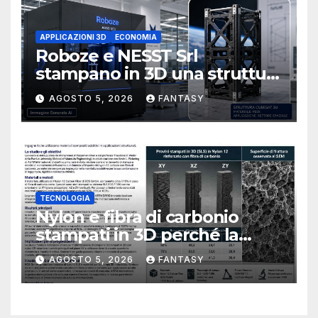
APPLICAZIONI 3D
ECONOMIA
Roboze e NESST Srl
stampano in 3D una struttura
CubeSat 3U in Carbon PEEK
AGOSTO 5, 2026
FANTASY
TECNOLOGIA
Nylon e fibra di carbonio
stampati in 3D perché la
resistenza agli urti dipende
AGOSTO 5, 2026
FANTASY
dal processo