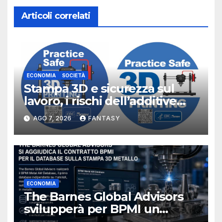
Articoli correlati
ECONOMIA
SOCIETÀ
Stampa 3D e sicurezza sul
lavoro, i rischi dell’additive
manufacturing secondo
AGO 7, 2026
FANTASY
NIOSH
ECONOMIA
The Barnes Global Advisors
svilupperà per BPMI un
database per la stampa 3D