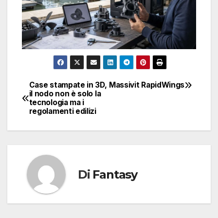
Case stampate in 3D,
Massivit RapidWings
Navigazione
il nodo non è solo la
tecnologia ma i
articoli
regolamenti edilizi
Di
Fantasy