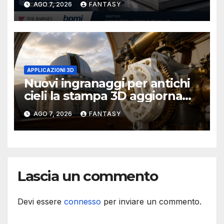
AGO 7, 2026
FANTASY
metallica destinata alla filiera
navale statunitense
APPLICAZIONI 3D
Nuovi ingranaggi per antichi
cieli la stampa 3D aggiorna
un osservatorio del 1930 della
AGO 7, 2026
FANTASY
University of Arkansas at
Little Rock
Lascia un commento
Devi essere
connesso
per inviare un commento.