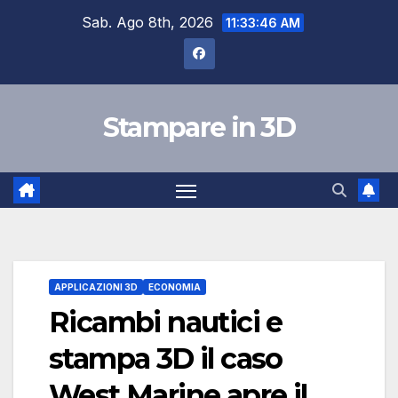
Salta
Sab. Ago 8th, 2026
11:33:47 AM
al
contenuto
Stampare in 3D
APPLICAZIONI 3D
ECONOMIA
Ricambi nautici e
stampa 3D il caso
West Marine apre il