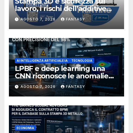
Stampa 3D e sicurezza sul
lavoro, i rischi dell’additive
manufacturing secondo
AGOSTO 7, 2026
FANTASY
NIOSH
AI INTELLIGENZA ARTIFICIALE IA
TECNOLOGIA
LPBF e deep learning una
CNN riconosce le anomalie
del bagno di fusione
AGOSTO 7, 2026
FANTASY
ECONOMIA