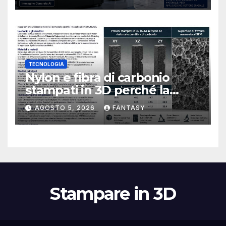
TECNOLOGIA
Nylon e fibra di carbonio
stampati in 3D perché la
resistenza agli urti dipende
AGOSTO 5, 2026
FANTASY
dal processo
Stampare in 3D