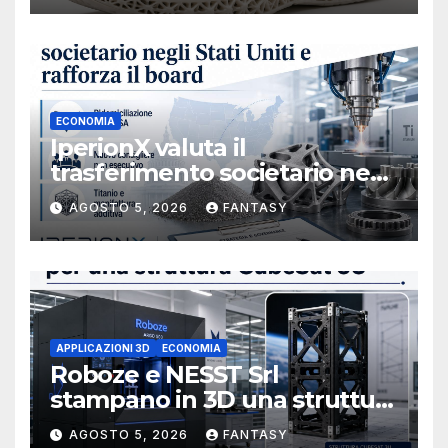
ECONOMIA
IperionX valuta il
trasferimento societario negli
Stati Uniti e rafforza il board,
AGOSTO 5, 2026
FANTASY
ha nominato Michael J.
Loparco amministratore
indipendente non esecutivo
APPLICAZIONI 3D
ECONOMIA
Roboze e NESST Srl
stampano in 3D una struttura
CubeSat 3U in Carbon PEEK
AGOSTO 5, 2026
FANTASY