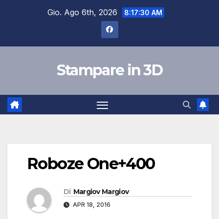
Salta
Gio. Ago 6th, 2026
8:17:30 AM
al
contenuto
Stampare in 3D
Roboze One+400
Di
Margiov Margiov
APR 18, 2016