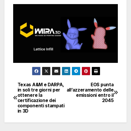
Texas A&M e DARPA,
EOS punta
Navigazione
in soli tre giorni per
all’azzeramento delle
ottenere la
emissioni entro il
articoli
certificazione dei
2045
componenti stampati
in 3D