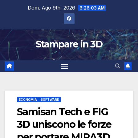
Salta
Dom. Ago 9th, 2026
6:26:04 AM
al
contenuto
Stampare in 3D
ECONOMIA
SOFTWARE
Samisan Tech e FIG
3D uniscono le forze
per portare MIRA3D