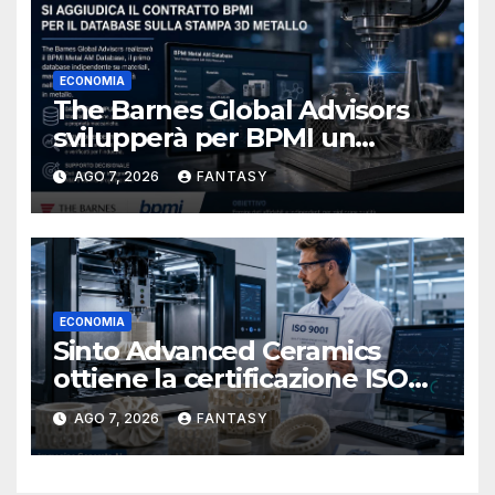
ECONOMIA
The Barnes Global Advisors
svilupperà per BPMI un
database per la stampa 3D
AGO 7, 2026
FANTASY
metallica destinata alla filiera
navale statunitense
ECONOMIA
Sinto Advanced Ceramics
ottiene la certificazione ISO
9001 per la stampa 3D di
AGO 7, 2026
FANTASY
ceramiche tecniche