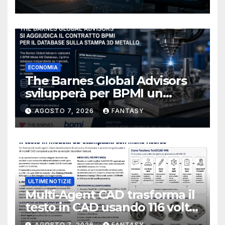
ECONOMIA
The Barnes Global Advisors
svilupperà per BPMI un
database per la stampa 3D
AGOSTO 7, 2026
FANTASY
metallica destinata alla filiera
navale statunitense
ULTIME NOTIZIE
Multi-Agent CAD trasforma il
testo in CAD usando 116 volte
meno token
AGOSTO 7, 2026
FANTASY