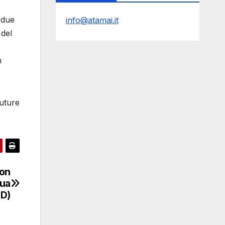
 due
info@atamai.it
 del
n
future
con
nua
3D)