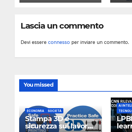
secondo NIOSH
sta
meta
alla 
Lascia un commento
stat
Devi essere
connesso
per inviare un commento.
You missed
AI INTEL
ECONOMIA
SOCIETÀ
TECNOL
Stampa 3D e
LPB
sicurezza sul lavoro,
lea