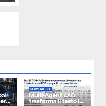
ULTIME NOTIZIE
bal
Multi-Agent CAD
perà
trasforma il testo in