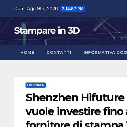
Salta
Dom. Ago 9th, 2026
2:14:58 PM
al
contenuto
Stampare in 3D
HOME
CONTATTI
INFORMATIVA COO
ECONOMIA
Shenzhen Hifuture
vuole investire fino 
fornitore di stampa