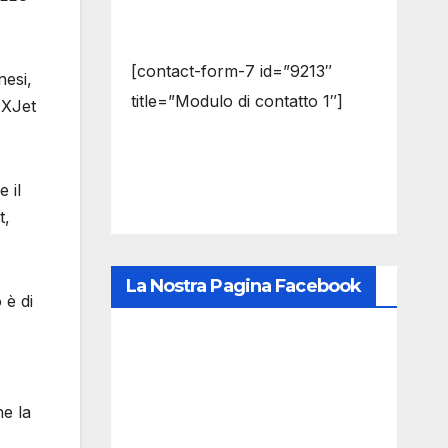
[contact-form-7 id=”9213″
nesi,
title=”Modulo di contatto 1″]
 XJet
 il
t,
La Nostra Pagina Facebook
 è di
e la