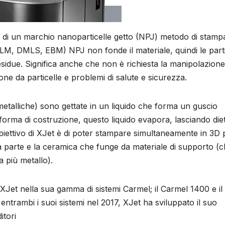
re di un marchio nanoparticelle getto (NPJ) metodo di stamp
i (SLM, DMLS, EBM) NPJ non fonde il materiale, quindi le part
 residue. Significa anche che non è richiesta la manipolazione
ione da particelle e problemi di salute e sicurezza.
metalliche) sono gettate in un liquido che forma un guscio
forma di costruzione, questo liquido evapora, lasciando diet
l’obiettivo di XJet è di poter stampare simultaneamente in 3D 
lla parte e la ceramica che funge da materiale di supporto (
a più metallo).
XJet nella sua gamma di sistemi Carmel; il Carmel 1400 e il
i entrambi i suoi sistemi nel 2017, XJet ha sviluppato il suo
itori