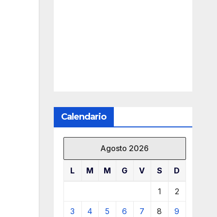
Calendario
Agosto 2026
L
M
M
G
V
S
D
1
2
3
4
5
6
7
8
9