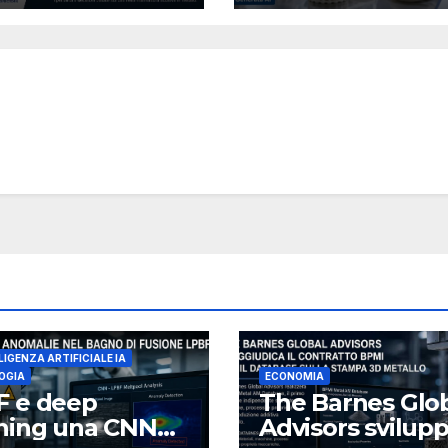
mpa 3D
3D di ceramiche
llica destinata
tecniche
filiera navale
unitense
LIGENZA ARTIFICIALE IA
OGIA
ECONOMIA
F e deep
The Barnes Glo
rning una CNN
Advisors svilup