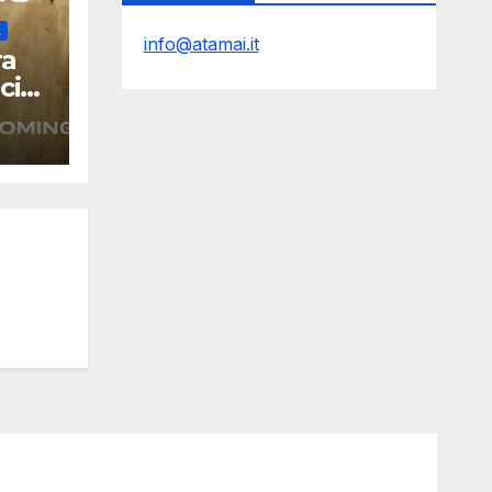
À
info@atamai.it
ra
cio
026:
 un