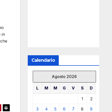
pio
 in
iche
Calendario
Agosto 2026
L
M
M
G
V
S
D
1
2
3
4
5
6
7
8
9