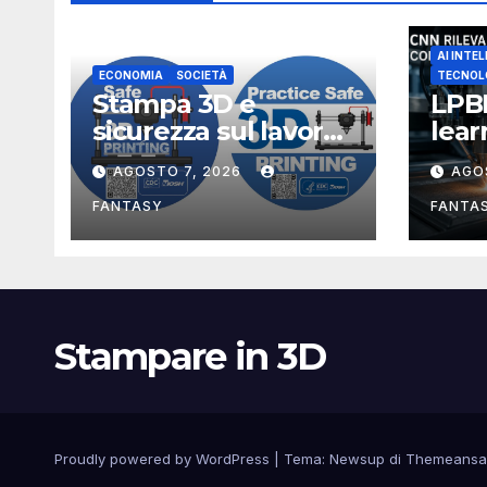
AI INTEL
ECONOMIA
SOCIETÀ
TECNOL
Stampa 3D e
LPB
sicurezza sul lavoro,
lea
i rischi dell’additive
rico
AGOSTO 7, 2026
AGO
manufacturing
ano
secondo NIOSH
di f
FANTASY
FANTA
Stampare in 3D
Proudly powered by WordPress
|
Tema:
Newsup
di
Themeansa