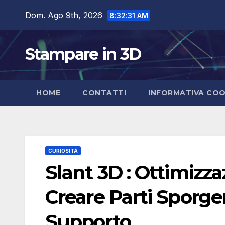
Salta
Dom. Ago 9th, 2026
8:32:32 AM
al
contenuto
Stampare in 3D
HOME
CONTATTI
INFORMATIVA COO
CURIOSITÀ
Slant 3D : Ottimizz
Creare Parti Sporge
Supporto