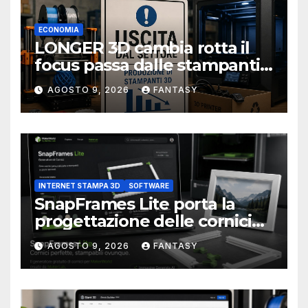
ECONOMIA
LONGER 3D cambia rotta il
focus passa dalle stampanti
3D alla stampa UV?
AGOSTO 9, 2026
FANTASY
INTERNET STAMPA 3D
SOFTWARE
SnapFrames Lite porta la
progettazione delle cornici
personalizzate direttamente
AGOSTO 9, 2026
FANTASY
nel browser