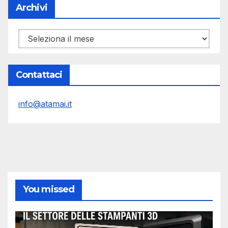
Archivi
Archivi
Contattaci
info@atamai.it
You missed