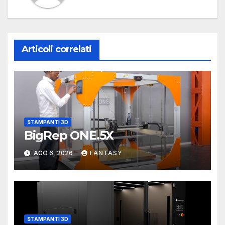
Articoli correlati
STAMPANTI 3D
BigRep ONE.5X
AGO 6, 2026
FANTASY
STAMPANTI 3D