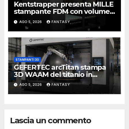
Kentstrapper presenta MILLE
stampante FDM con volume
di stampa da un metro cubo
AGO 5, 2026
FANTASY
STAMPANTI 3D
GEFERTEC arcTitan stampa
3D WAAM del titanio in
camera inerte
AGO 5, 2026
FANTASY
Lascia un commento