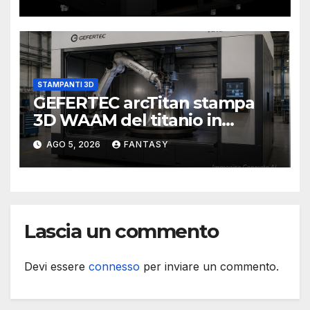
STAMPANTI 3D
GEFERTEC arcTitan stampa
3D WAAM del titanio in
camera inerte
AGO 5, 2026
FANTASY
Lascia un commento
Devi essere
connesso
per inviare un commento.