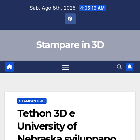
Skip
Sab. Ago 8th, 2026
4:05:16 AM
to
content
Stampare in 3D
STAMPANTI 3D
Tethon 3D e
University of
Nebraska sviluppano