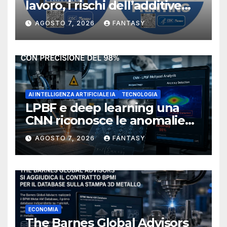
lavoro, i rischi dell’additive
manufacturing secondo
AGOSTO 7, 2026
FANTASY
NIOSH
AI INTELLIGENZA ARTIFICIALE IA
TECNOLOGIA
LPBF e deep learning una
CNN riconosce le anomalie
del bagno di fusione
AGOSTO 7, 2026
FANTASY
ECONOMIA
The Barnes Global Advisors