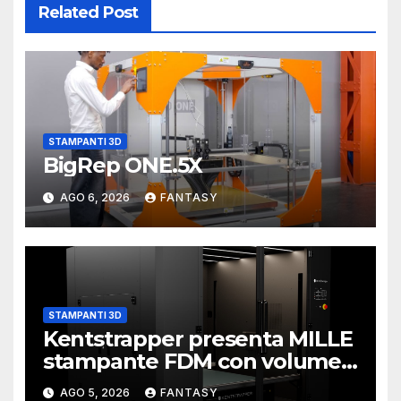
Related Post
STAMPANTI 3D
BigRep ONE.5X
AGO 6, 2026
FANTASY
STAMPANTI 3D
Kentstrapper presenta MILLE
stampante FDM con volume
di stampa da un metro cubo
AGO 5, 2026
FANTASY