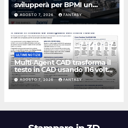
svilupperà per BPMI un
database per la stampa 3D
AGOSTO 7, 2026
FANTASY
metallica destinata alla filiera
navale statunitense
ULTIME NOTIZIE
Multi-Agent CAD trasforma il
testo in CAD usando 116 volte
meno token
AGOSTO 7, 2026
FANTASY