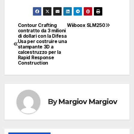
Contour Crafting
Wiiboox SLM250
Navigazione
contratto da 3 milioni
di dollari con la Difesa
articoli
Usa per costruire una
stampante 3D a
calcestruzzo per la
Rapid Response
Construction
By
Margiov Margiov