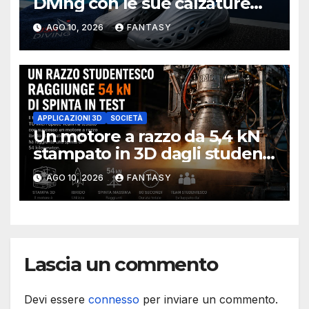
Diving con le sue calzature
stampate in 3D
AGO 10, 2026
FANTASY
APPLICAZIONI 3D
SOCIETÀ
Un motore a razzo da 5,4 kN
stampato in 3D dagli studenti
della University of Melbourne
AGO 10, 2026
FANTASY
Lascia un commento
Devi essere
connesso
per inviare un commento.