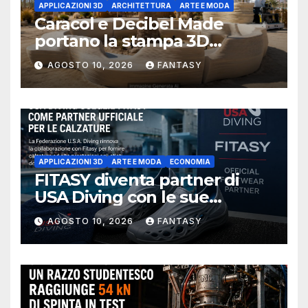
APPLICAZIONI 3D
ARCHITETTURA
ARTE E MODA
Caracol e Decibel Made
portano la stampa 3D
robotica negli spazi di
AGOSTO 10, 2026
FANTASY
Coachella con 30 panchine
da SKYLRK, il marchio
fondato da Justin Bieber
APPLICAZIONI 3D
ARTE E MODA
ECONOMIA
FITASY diventa partner di
USA Diving con le sue
calzature stampate in 3D
AGOSTO 10, 2026
FANTASY