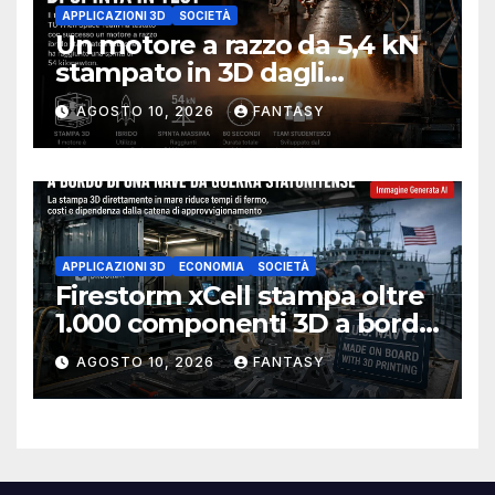
APPLICAZIONI 3D
SOCIETÀ
Un motore a razzo da 5,4 kN
stampato in 3D dagli
studenti della University of
AGOSTO 10, 2026
FANTASY
Melbourne
APPLICAZIONI 3D
ECONOMIA
SOCIETÀ
Firestorm xCell stampa oltre
1.000 componenti 3D a bordo
della USS Essex
AGOSTO 10, 2026
FANTASY