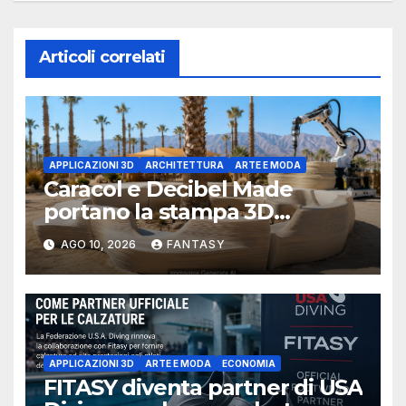
Articoli correlati
APPLICAZIONI 3D
ARCHITETTURA
ARTE E MODA
Caracol e Decibel Made
portano la stampa 3D
robotica negli spazi di
AGO 10, 2026
FANTASY
Coachella con 30 panchine da
SKYLRK, il marchio fondato
da Justin Bieber
APPLICAZIONI 3D
ARTE E MODA
ECONOMIA
FITASY diventa partner di USA