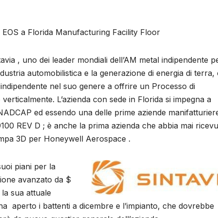
EOS a Florida Manufacturing Facility Floor
ntavia , uno dei leader mondiali dell’AM metal indipendente p
industria automobilistica e la generazione di energia di terra, 
e indipendente nel suo genere a offrire un Processo di
verticalmente. L’azienda con sede in Florida si impegna a
 NADCAP ed essendo una delle prime aziende manifatturier
9100 REV D ; è anche la prima azienda che abbia mai ricev
stampa 3D per Honeywell Aerospace .
uoi piani per la
zione avanzato da $
 la sua attuale
 ha aperto i battenti a dicembre e l’impianto, che dovrebbe