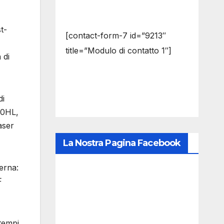
t-
[contact-form-7 id=”9213″
title=”Modulo di contatto 1″]
 di
di
80HL,
aser
La Nostra Pagina Facebook
erna:
F
tempi