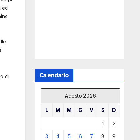
à ed
hine
lle
a
Calendario
o di
Agosto 2026
L
M
M
G
V
S
D
1
2
3
4
5
6
7
8
9