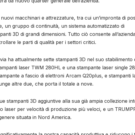
erà da nuovo quartier generale dell’azienda.
 di nuovi macchinari e attrezzature, tra cui un’impronta di pos
e, un gruppo di continuità, un sistema automatizzato di
nti 3D di grandi dimensioni. Tutto ciò consente all’azienda
lare le parti di qualità per i settori critici.
ia ha attualmente sette stampanti 3D nel suo stabilimento 
stampanti laser TWM ​​280HL e una stampante laser single 2
mpante a fascio di elettroni Arcam Q20plus, e stampanti l
e altre due, che porta il totale a nove.
ue stampanti 3D aggiuntive alla sua già ampia collezione int
 laser per velocità di produzione più veloci, e un TRUMP
genere situata in Nord America.
ificativamente la nostra capacità produttiva e riducono i 