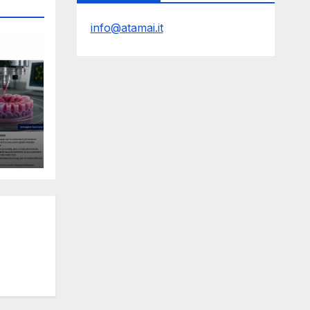
info@atamai.it
le
Y
l
ro e