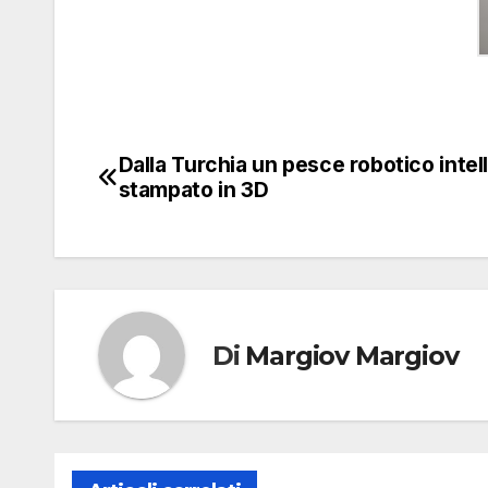
Dalla Turchia un pesce robotico intel
Navigazione
stampato in 3D
articoli
Di
Margiov Margiov