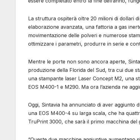
essere completato entro la fine dell’anno, fung
La struttura ospiterà oltre 20 milioni di dollari
elaborazione avanzata, una fattoria a gas inert
movimentazione delle polveri e numerose stampa
ottimizzare i parametri, produrre in serie e control
Mentre le porte non sono ancora aperte, Sintav
produzione della Florida del Sud, tra cui due 
una stampante laser Laser Concept M2, una sta
EOS M400-1 e M290. Ma ora l’azienda ne aggiung
Oggi, Sintavia ha annunciato di aver aggiunto d
una EOS M400-4 su larga scala, che ha quattro
TruPrint 3000, che sarà il primo macchina del 
“Queste due macchine aggiuntive aumentano sign