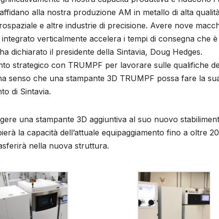
 si affidano alla nostra produzione AM in metallo di alta qualit
ospaziale e altre industrie di precisione. Avere nove macc
 integrato verticalmente accelera i tempi di consegna che è
ha dichiarato il presidente della Sintavia, Doug Hedges.
ento strategico con TRUMPF per lavorare sulle qualifiche de
di ha senso che una stampante 3D TRUMPF possa fare la su
to di Sintavia.
ungere una stampante 3D aggiuntiva al suo nuovo stabiliment
rà la capacità dell’attuale equipaggiamento fino a oltre 20
sferirà nella nuova struttura.