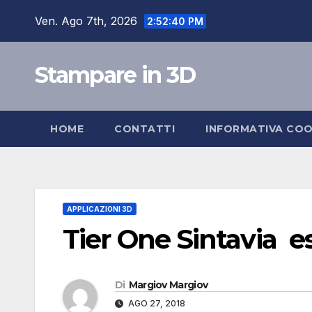
Salta
Ven. Ago 7th, 2026
2:52:41 PM
al
contenuto
Stampare in 3D
HOME
CONTATTI
INFORMATIVA COO
APPLICAZIONI 3D
Tier One Sintavia e
Di
Margiov Margiov
AGO 27, 2018