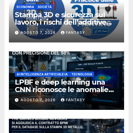
ECONOMIA
SOCIETÀ
Stampa 3D e sicurezza sul
lavoro, i rischi dell’additive
manufacturing secondo
AGOSTO 7, 2026
FANTASY
NIOSH
AI INTELLIGENZA ARTIFICIALE IA
TECNOLOGIA
LPBF e deep learning una
CNN riconosce le anomalie
del bagno di fusione
AGOSTO 7, 2026
FANTASY