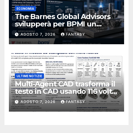
ECONOMIA
The Barnes Global Advisors
svilupperà per BPMI un
database per la stampa 3D
AGOSTO 7, 2026
FANTASY
metallica destinata alla filiera
navale statunitense
ULTIME NOTIZIE
Multi-Agent CAD trasforma il
testo in CAD usando 116 volte
meno token
AGOSTO 7, 2026
FANTASY