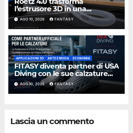
Roetz 4.0 trasforma
l’estrusore 3D in una
macchina per produrre tubi
AGO 10, 2026
FANTASY
APPLICAZIONI 3D
ARTE E MODA
ECONOMIA
FITASY diventa partner di USA
Diving con le sue calzature
stampate in 3D
AGO 10, 2026
FANTASY
Lascia un commento