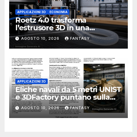
APPLICAZIONI 3D
ECONOMIA
Roetz 4.0 trasforma
l’estrusore 3D in una
macchina per produrre tubi
AGOSTO 10, 2026
FANTASY
APPLICAZIONI 3D
Eliche navali da 5 metri UNIST
e 3DFactory puntano sulla
stampa 3D WAAM
AGOSTO 10, 2026
FANTASY