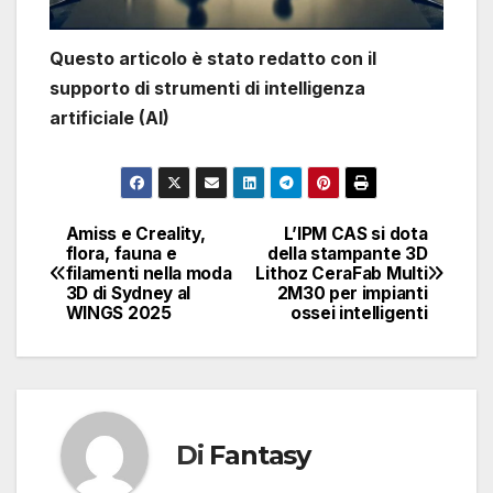
Questo articolo è stato redatto con il
supporto di strumenti di intelligenza
artificiale (AI)
Amiss e Creality,
L’IPM CAS si dota
Navigazione
flora, fauna e
della stampante 3D
filamenti nella moda
Lithoz CeraFab Multi
articoli
3D di Sydney al
2M30 per impianti
WINGS 2025
ossei intelligenti
Di
Fantasy