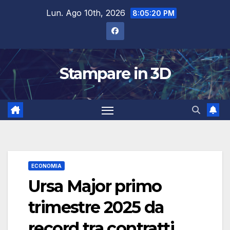
Salta
Lun. Ago 10th, 2026
8:05:21 PM
al
contenuto
Stampare in 3D
ECONOMIA
Ursa Major primo
trimestre 2025 da
record tra contratti