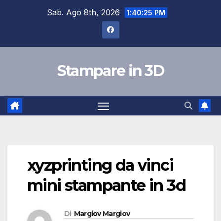
Salta
Sab. Ago 8th, 2026
1:40:26 PM
al
contenuto
Stampare in 3D
xyzprinting da vinci
mini stampante in 3d
Di
Margiov Margiov