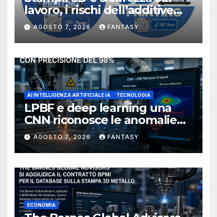
lavoro, i rischi dell’additive
manufacturing secondo
AGOSTO 7, 2026
FANTASY
NIOSH
AI INTELLIGENZA ARTIFICIALE IA
TECNOLOGIA
LPBF e deep learning una
CNN riconosce le anomalie
del bagno di fusione
AGOSTO 7, 2026
FANTASY
ECONOMIA