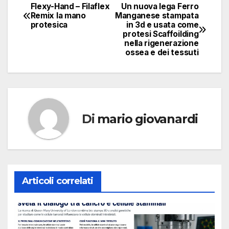
Flexy-Hand – Filaflex
Un nuova lega Ferro
Navigazione
Remix la mano
Manganese stampata
protesica
in 3d e usata come
articoli
protesi Scaffoilding
nella rigenerazione
ossea e dei tessuti
Di
mario giovanardi
Articoli correlati