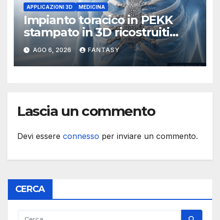
APPLICAZIONI 3D
MEDICINA
Impianto toracico in PEKK
stampato in 3D ricostruiti
sterno e costole dopo un
AGO 6, 2026
FANTASY
tumore raro
Lascia un commento
Devi essere
connesso
per inviare un commento.
CERCA