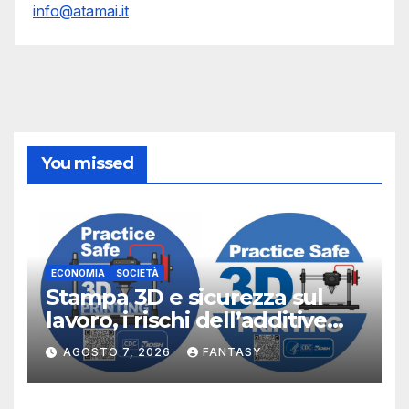
info@atamai.it
You missed
ECONOMIA
SOCIETÀ
Stampa 3D e sicurezza sul
lavoro, i rischi dell’additive
manufacturing secondo
AGOSTO 7, 2026
FANTASY
NIOSH