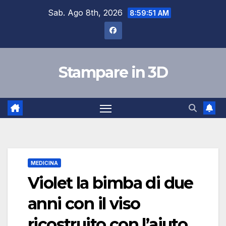
Salta
Sab. Ago 8th, 2026
8:59:52 AM
al
contenuto
Stampare in 3D
MEDICINA
Violet la bimba di due
anni con il viso
ricostruito con l’aiuto