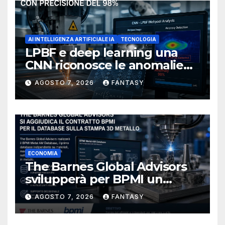
AI INTELLIGENZA ARTIFICIALE IA
TECNOLOGIA
LPBF e deep learning una
CNN riconosce le anomalie
del bagno di fusione
AGOSTO 7, 2026
FANTASY
ECONOMIA
The Barnes Global Advisors
svilupperà per BPMI un
database per la stampa 3D
AGOSTO 7, 2026
FANTASY
metallica destinata alla filiera
navale statunitense