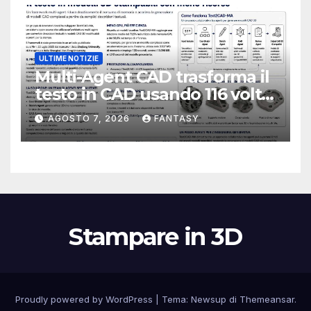
ULTIME NOTIZIE
Multi-Agent CAD trasforma il
testo in CAD usando 116 volte
meno token
AGOSTO 7, 2026
FANTASY
Stampare in 3D
Proudly powered by WordPress
|
Tema:
Newsup
di
Themeansar
.