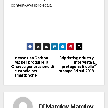
contest@wasproject.it.
Incase usa Carbon
3dprintingindustry
Navigazione
M2 per produrre la
intervista i
nuova generazione di
protagonisti della
articoli
custodie per
stampa 3d sul 2018
smartphone
Di
Margiov Margiov