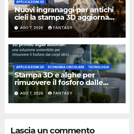
APPLICAZIONI 3D
Nuovi ingranaggi per antichi
cieli la stampa 3D aggiorna
un osservatorio del 1930 della
AGO 7, 2026
FANTASY
University of Arkansas at
Little Rock
APPLICAZIONI 3D
ECONOMIA CIRCOLARE
TECNOLOGIA
Stampa 3D e alghe per
rimuovere il fosforo dalle
acque il progetto della
AGO 7, 2026
FANTASY
Florida Atlantic University
Lascia un commento