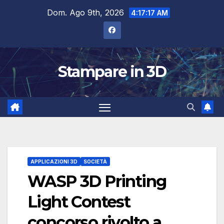
Salta
Dom. Ago 9th, 2026
4:17:18 AM
al
contenuto
Stampare in 3D
APPLICAZIONI 3D
SOCIETÀ
WASP 3D Printing
Light Contest
concorso rivolto a