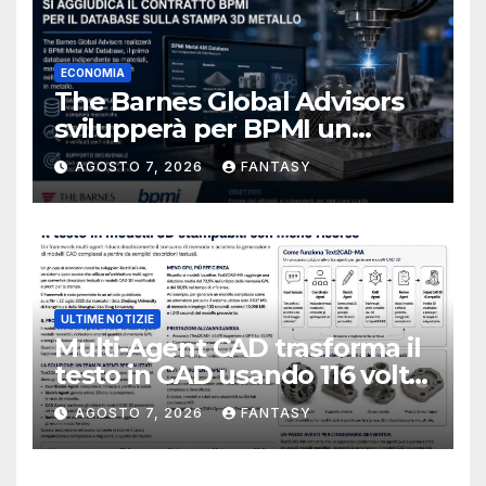
ECONOMIA
The Barnes Global Advisors
svilupperà per BPMI un
database per la stampa 3D
AGOSTO 7, 2026
FANTASY
metallica destinata alla filiera
navale statunitense
ULTIME NOTIZIE
Multi-Agent CAD trasforma il
testo in CAD usando 116 volte
meno token
AGOSTO 7, 2026
FANTASY