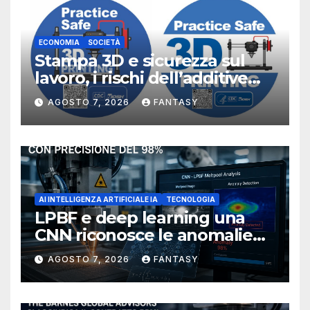
ECONOMIA
SOCIETÀ
Stampa 3D e sicurezza sul
lavoro, i rischi dell’additive
manufacturing secondo
AGOSTO 7, 2026
FANTASY
NIOSH
AI INTELLIGENZA ARTIFICIALE IA
TECNOLOGIA
LPBF e deep learning una
CNN riconosce le anomalie
del bagno di fusione
AGOSTO 7, 2026
FANTASY