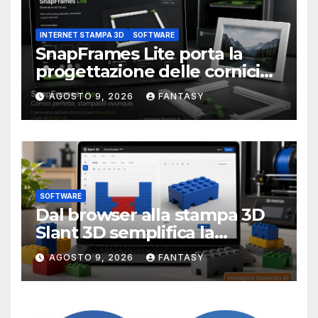
INTERNET STAMPA 3D
SOFTWARE
SnapFrames Lite porta la
progettazione delle cornici
personalizzate direttamente
AGOSTO 9, 2026
FANTASY
nel browser
SOFTWARE
Dal browser alla stampa 3D
Slant 3D semplifica la
creazione di mattoncini
AGOSTO 9, 2026
FANTASY
compatibili LEGO