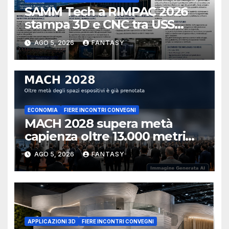
SAMM Tech a RIMPAC 2026
stampa 3D e CNC tra USS
Essex e Schofield Barracks
AGO 5, 2026
FANTASY
ECONOMIA
FIERE INCONTRI CONVEGNI
MACH 2028 supera metà
capienza oltre 13.000 metri
quadrati già prenotati
AGO 5, 2026
FANTASY
APPLICAZIONI 3D
FIERE INCONTRI CONVEGNI