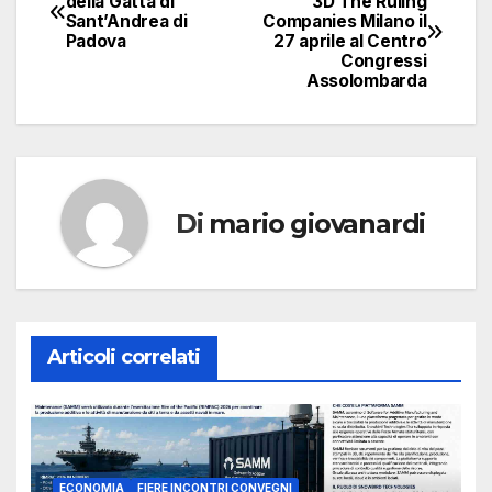
della Gatta di
3D The Ruling
Sant’Andrea di
Companies Milano il
articoli
Padova
27 aprile al Centro
Congressi
Assolombarda
Di
mario giovanardi
Articoli correlati
ECONOMIA
FIERE INCONTRI CONVEGNI