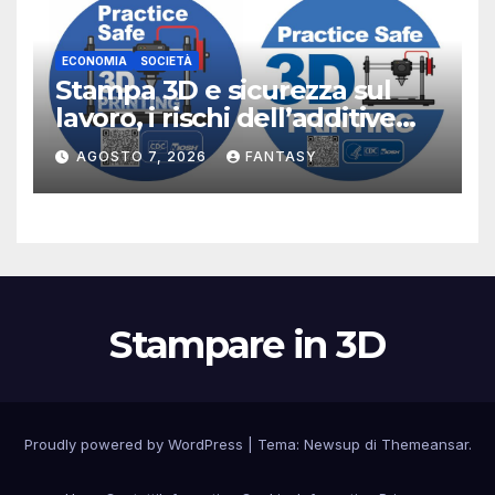
ECONOMIA
SOCIETÀ
Stampa 3D e sicurezza sul
lavoro, i rischi dell’additive
manufacturing secondo
AGOSTO 7, 2026
FANTASY
NIOSH
Stampare in 3D
Proudly powered by WordPress
|
Tema:
Newsup
di
Themeansar
.