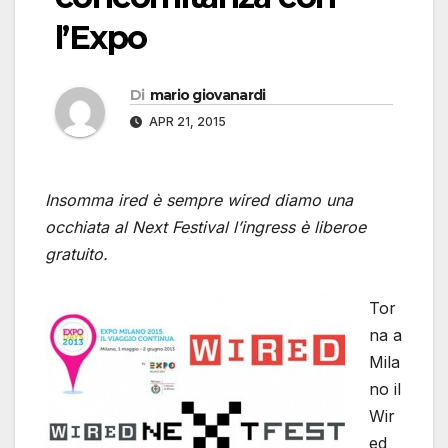
l’Expo
Di
mario giovanardi
APR 21, 2015
Insomma ired è sempre wired diamo una
occhiata al Next Festival l’ingress è liberoe
gratuito.
Tor
na a
Mila
no il
Wir
ed