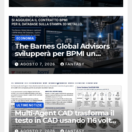
ECONOMIA
The Barnes Global Advisors
svilupperà per BPMI un
database per la stampa 3D
AGOSTO 7, 2026
FANTASY
metallica destinata alla filiera
navale statunitense
ULTIME NOTIZIE
Multi-Agent CAD trasforma il
testo in CAD usando 116 volte
meno token
AGOSTO 7, 2026
FANTASY