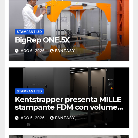
STAMPANTI 3D
BigRep ONE.5X
AGO 6, 2026
FANTASY
STAMPANTI 3D
Kentstrapper presenta MILLE
stampante FDM con volume
di stampa da un metro cubo
AGO 5, 2026
FANTASY