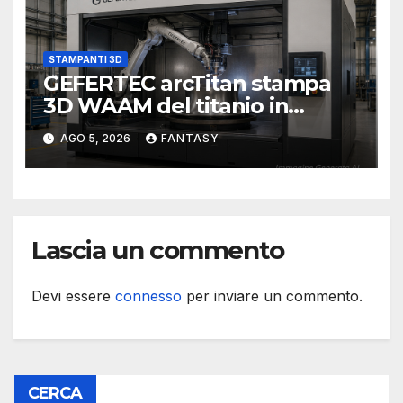
STAMPANTI 3D
GEFERTEC arcTitan stampa
3D WAAM del titanio in
camera inerte
AGO 5, 2026
FANTASY
Lascia un commento
Devi essere
connesso
per inviare un commento.
CERCA