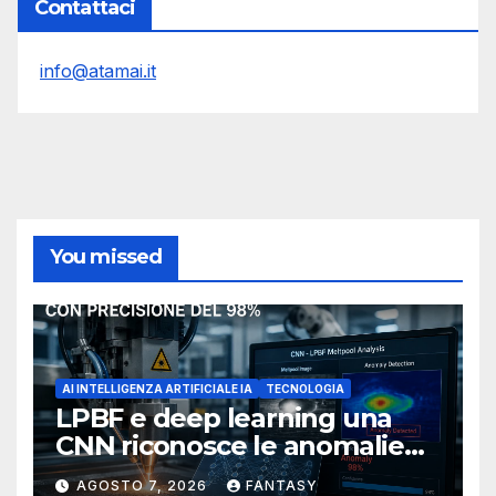
Contattaci
info@atamai.it
You missed
AI INTELLIGENZA ARTIFICIALE IA
TECNOLOGIA
LPBF e deep learning una
CNN riconosce le anomalie
del bagno di fusione
AGOSTO 7, 2026
FANTASY