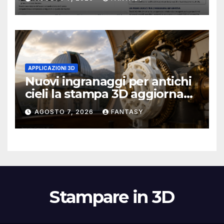
APPLICAZIONI 3D
Nuovi ingranaggi per antichi
cieli la stampa 3D aggiorna
un osservatorio del 1930 della
AGOSTO 7, 2026
FANTASY
University of Arkansas at
Little Rock
Stampare in 3D