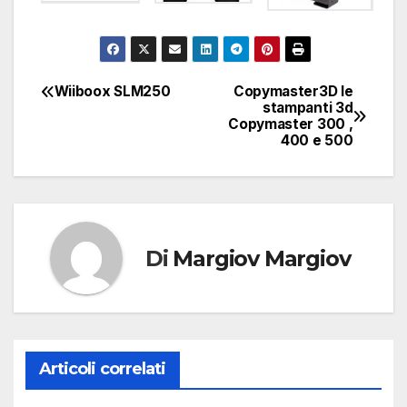
Wiiboox SLM250
Copymaster3D le
Navigazione
stampanti 3d
Copymaster 300 ,
articoli
400 e 500
Di
Margiov Margiov
Articoli correlati