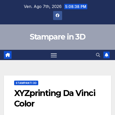
Salta
Ven. Ago 7th, 2026
5:08:39 PM
al
contenuto
Stampare in 3D
STAMPANTI 3D
XYZprinting Da Vinci
Color