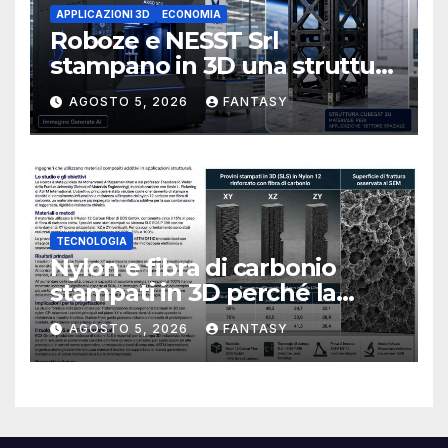
APPLICAZIONI 3D
ECONOMIA
Roboze e NESST Srl
stampano in 3D una struttura
CubeSat 3U in Carbon PEEK
AGOSTO 5, 2026
FANTASY
TECNOLOGIA
Nylon e fibra di carbonio
stampati in 3D perché la
resistenza agli urti dipende
AGOSTO 5, 2026
FANTASY
dal processo