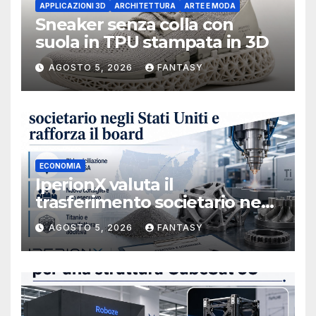
APPLICAZIONI 3D
ARCHITETTURA
ARTE E MODA
Sneaker senza colla con
suola in TPU stampata in 3D
AGOSTO 5, 2026
FANTASY
ECONOMIA
IperionX valuta il
trasferimento societario negli
Stati Uniti e rafforza il board,
AGOSTO 5, 2026
FANTASY
ha nominato Michael J.
Loparco amministratore
indipendente non esecutivo