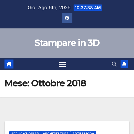
Salta
Gio. Ago 6th, 2026
10:37:39 AM
al
contenuto
Stampare in 3D
Mese:
Ottobre 2018
APPLICAZIONI 3D
ARCHITETTURA
ARTE E MODA