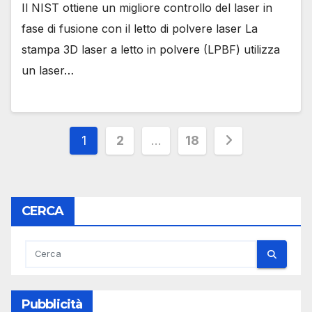
Il NIST ottiene un migliore controllo del laser in
fase di fusione con il letto di polvere laser La
stampa 3D laser a letto in polvere (LPBF) utilizza
un laser…
Paginazione
1
2
…
18
degli
articoli
CERCA
Pubblicità