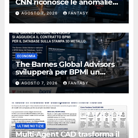
CNN riconosce le anomalie
del bagno di fusione
AGOSTO 7, 2026
FANTASY
ECONOMIA
The Barnes Global Advisors
svilupperà per BPMI un
database per la stampa 3D
AGOSTO 7, 2026
FANTASY
metallica destinata alla filiera
navale statunitense
ULTIME NOTIZIE
Multi-Agent CAD trasforma il