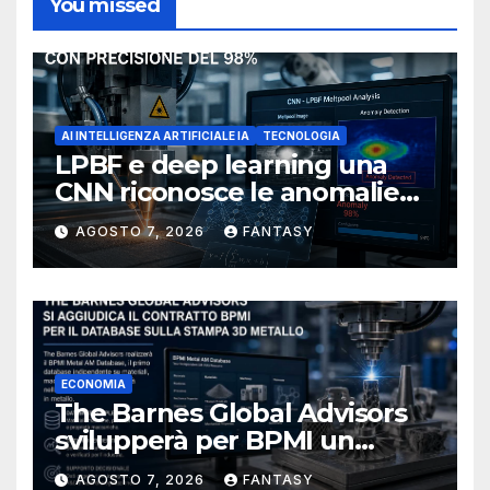
You missed
AI INTELLIGENZA ARTIFICIALE IA
TECNOLOGIA
LPBF e deep learning una
CNN riconosce le anomalie
del bagno di fusione
AGOSTO 7, 2026
FANTASY
ECONOMIA
The Barnes Global Advisors
svilupperà per BPMI un
database per la stampa 3D
AGOSTO 7, 2026
FANTASY