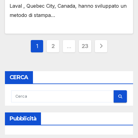
Laval , Quebec City, Canada, hanno sviluppato un
metodo di stampa…
Paginazione
1
2
…
23
degli
articoli
CERCA
Pubblicità