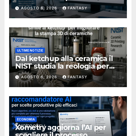
metallici stampati in 3D
AGOSTO 6, 2026
FANTASY
ULTIME NOTIZIE
Dal ketchup alla ceramica il
NIST studia la reologia per
rendere più affidabile la
AGOSTO 6, 2026
FANTASY
stampa 3D
ECONOMIA
Xometry aggiorna l’AI per
scegliere il processo