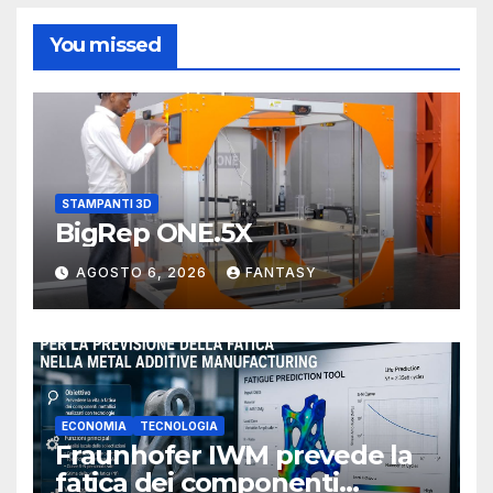
You missed
STAMPANTI 3D
BigRep ONE.5X
AGOSTO 6, 2026
FANTASY
ECONOMIA
TECNOLOGIA
Fraunhofer IWM prevede la
fatica dei componenti