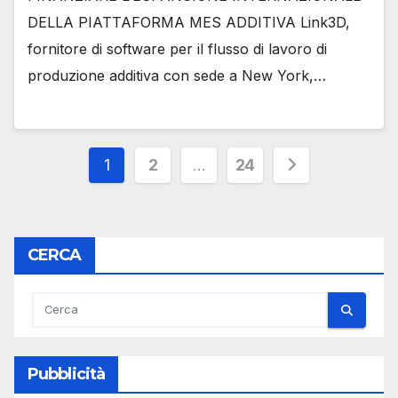
DELLA PIATTAFORMA MES ADDITIVA Link3D,
fornitore di software per il flusso di lavoro di
produzione additiva con sede a New York,…
Paginazione
1
2
…
24
degli
articoli
CERCA
Pubblicità