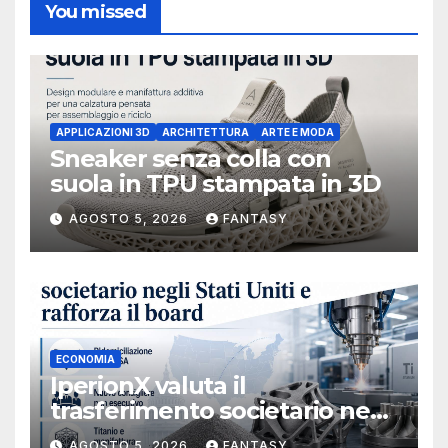
You missed
APPLICAZIONI 3D
ARCHITETTURA
ARTE E MODA
Sneaker senza colla con
suola in TPU stampata in 3D
AGOSTO 5, 2026
FANTASY
ECONOMIA
IperionX valuta il
trasferimento societario negli
Stati Uniti e rafforza il board,
AGOSTO 5, 2026
FANTASY