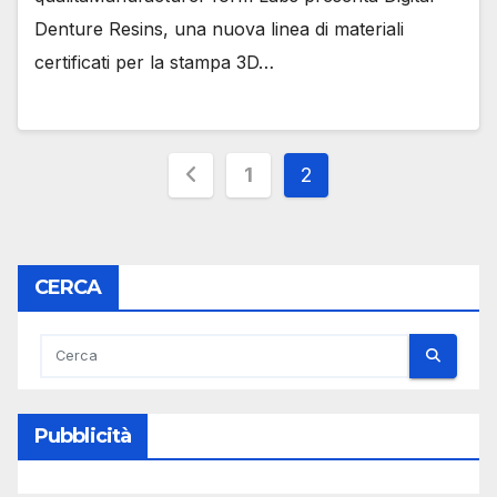
Denture Resins, una nuova linea di materiali
certificati per la stampa 3D…
Paginazione
1
2
degli
articoli
CERCA
Pubblicità