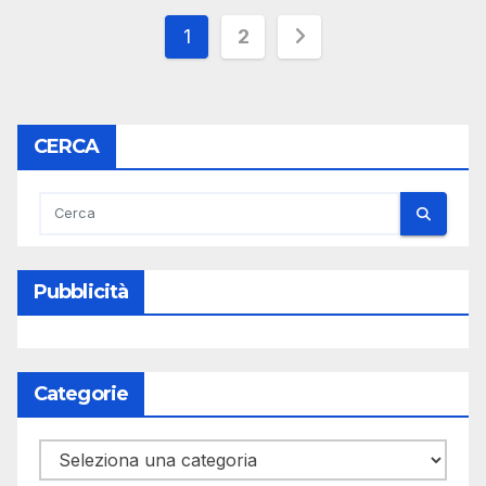
Paginazione
1
2
degli
articoli
CERCA
Pubblicità
Categorie
Categorie