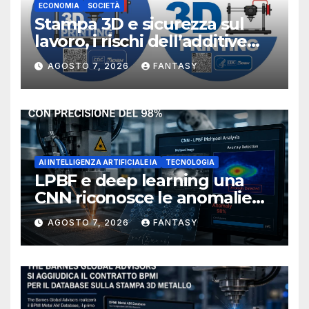
ECONOMIA
SOCIETÀ
Stampa 3D e sicurezza sul
lavoro, i rischi dell’additive
manufacturing secondo
AGOSTO 7, 2026
FANTASY
NIOSH
AI INTELLIGENZA ARTIFICIALE IA
TECNOLOGIA
LPBF e deep learning una
CNN riconosce le anomalie
del bagno di fusione
AGOSTO 7, 2026
FANTASY