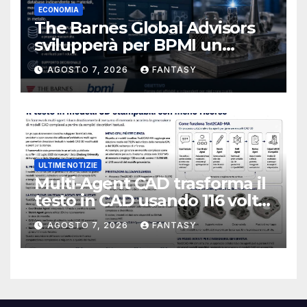
ECONOMIA
The Barnes Global Advisors
svilupperà per BPMI un
database per la stampa 3D
AGOSTO 7, 2026
FANTASY
metallica destinata alla filiera
navale statunitense
ULTIME NOTIZIE
Multi-Agent CAD trasforma il
testo in CAD usando 116 volte
meno token
AGOSTO 7, 2026
FANTASY