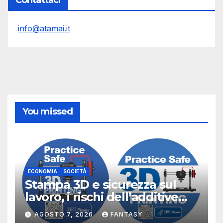
info@atamai.it
You missed
ECONOMIA
SOCIETÀ
Stampa 3D e sicurezza sul
lavoro, i rischi dell’additive
manufacturing secondo
AGOSTO 7, 2026
FANTASY
NIOSH