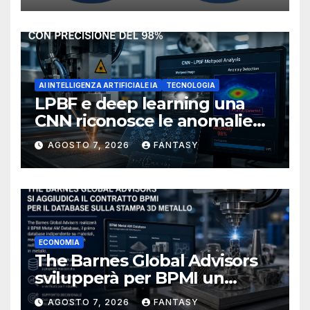
AI INTELLIGENZA ARTIFICIALE IA
TECNOLOGIA
LPBF e deep learning una
CNN riconosce le anomalie
del bagno di fusione
AGOSTO 7, 2026
FANTASY
ECONOMIA
The Barnes Global Advisors
svilupperà per BPMI un
database per la stampa 3D
AGOSTO 7, 2026
FANTASY