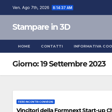
Salta
Ven. Ago 7th, 2026
8:14:37 AM
al
contenuto
Stampare in 3D
HOME
CONTATTI
INFORMATIVA COO
Giorno:
19 Settembre 2023
FIERE INCONTRI CONVEGNI
Vincitori della Formnext Start-up C