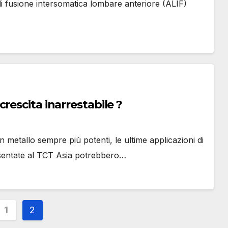
di fusione intersomatica lombare anteriore (ALIF)
ser Technologies BLT una crescita inarrestabile ?
n metallo sempre più potenti, le ultime applicazioni di
sentate al TCT Asia potrebbero…
inazione
1
2