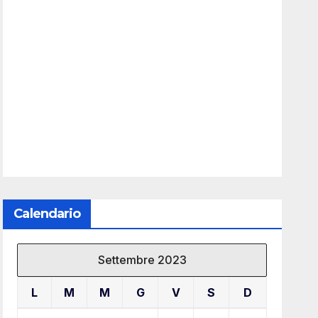
Calendario
Settembre 2023
L
M
M
G
V
S
D