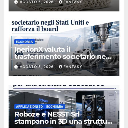
AGOSTO 5, 2026
FANTASY
ECONOMIA
IperionX valuta il
trasferimento societario negli
Stati Uniti e rafforza il board,
AGOSTO 5, 2026
FANTASY
ha nominato Michael J.
Loparco amministratore
indipendente non esecutivo
APPLICAZIONI 3D
ECONOMIA
Roboze e NESST Srl
stampano in 3D una struttura