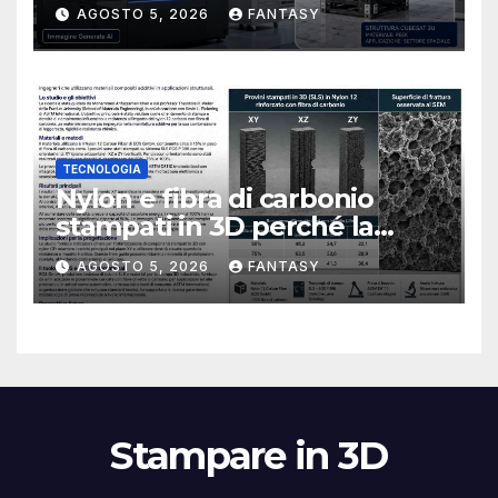
CubeSat 3U in Carbon PEEK
AGOSTO 5, 2026
FANTASY
TECNOLOGIA
Nylon e fibra di carbonio
stampati in 3D perché la
resistenza agli urti dipende
AGOSTO 5, 2026
FANTASY
dal processo
Stampare in 3D