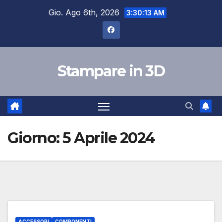
Salta
Gio. Ago 6th, 2026
3:30:14 AM
al
contenuto
Stampare in 3D
Giorno:
5 Aprile 2024
ACCESSORI
COMPONENTI