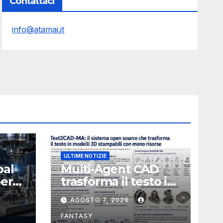
Contattaci
info@atamai.it
ULTIME NOTIZIE
bal
Multi-Agent CAD
perà
trasforma il testo in
CAD usando 116
AGOSTO 7, 2026
volte meno token
FANTASY