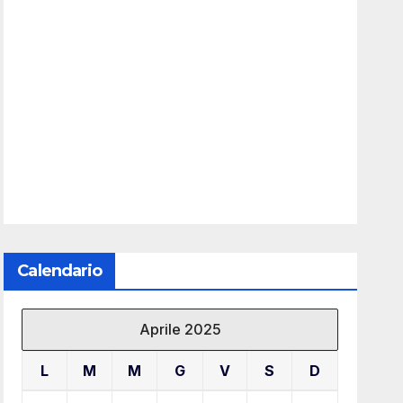
Calendario
Aprile 2025
L
M
M
G
V
S
D