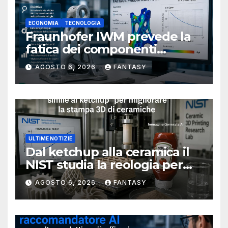
ECONOMIA
TECNOLOGIA
Fraunhofer IWM prevede la
fatica dei componenti
metallici stampati in 3D
AGOSTO 6, 2026
FANTASY
ULTIME NOTIZIE
Dal ketchup alla ceramica il
NIST studia la reologia per
rendere più affidabile la
AGOSTO 6, 2026
FANTASY
stampa 3D