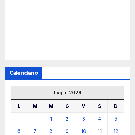
Calendario
Luglio 2026
L
M
M
G
V
S
D
1
2
3
4
5
6
7
8
9
10
11
12