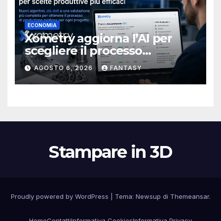
ECONOMIA
Xometry aggiorna l’AI per
scegliere il processo
produttivo più adatto
AGOSTO 6, 2026
FANTASY
Stampare in 3D
Proudly powered by WordPress
|
Tema:
Newsup
di
Themeansar
.
Home
Contatti
Informativa Cookies
Informativa Privacy