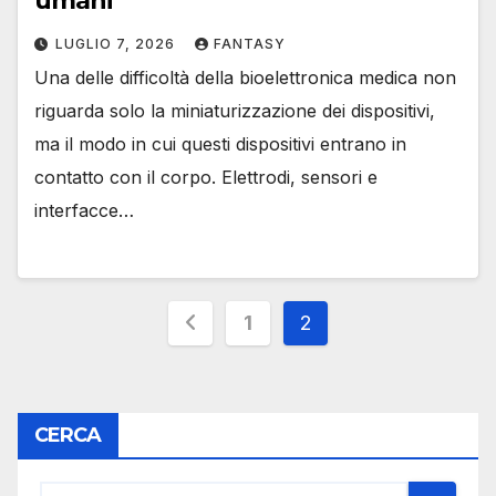
umani
LUGLIO 7, 2026
FANTASY
Una delle difficoltà della bioelettronica medica non
riguarda solo la miniaturizzazione dei dispositivi,
ma il modo in cui questi dispositivi entrano in
contatto con il corpo. Elettrodi, sensori e
interfacce…
Paginazione
1
2
degli
articoli
CERCA