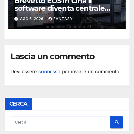
Brevetto EOS in Cina il
software diventa centrale
nella stampa 3D industriale
AGO 6, 2026
FANTASY
Lascia un commento
Devi essere
connesso
per inviare un commento.
CERCA