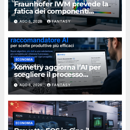
Fraunhofer IWM prevede la
fatica dei componenti
metallici stampati in 3D
AGO 6, 2026
FANTASY
ECONOMIA
Xometry aggiorna l’AI per
scegliere il processo
produttivo più adatto
AGO 6, 2026
FANTASY
ECONOMIA