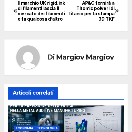
Il marchio UK rigid.ink
AP&C fornirà a
Navigazione
di filamenti lascia il
Titomic polveri di
mercato dei filamenti
titanio per la stampa
articoli
e fa qualcosa d’altro
3D TKF
Di
Margiov Margiov
Articoli correlati
ECONOMIA
TECNOLOGIA