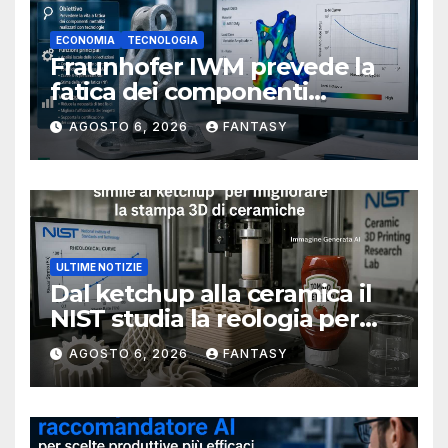
ECONOMIA
TECNOLOGIA
Fraunhofer IWM prevede la
fatica dei componenti
metallici stampati in 3D
AGOSTO 6, 2026
FANTASY
ULTIME NOTIZIE
Dal ketchup alla ceramica il
NIST studia la reologia per
rendere più affidabile la
AGOSTO 6, 2026
FANTASY
stampa 3D