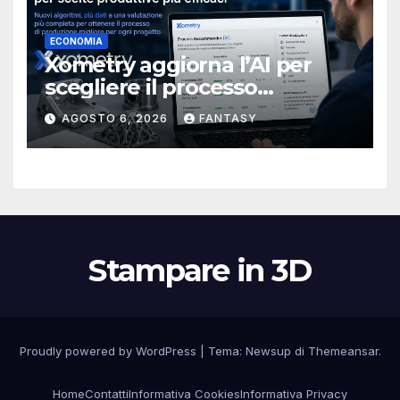
ECONOMIA
Xometry aggiorna l’AI per
scegliere il processo
produttivo più adatto
AGOSTO 6, 2026
FANTASY
Stampare in 3D
Proudly powered by WordPress
|
Tema:
Newsup
di
Themeansar
.
Home
Contatti
Informativa Cookies
Informativa Privacy