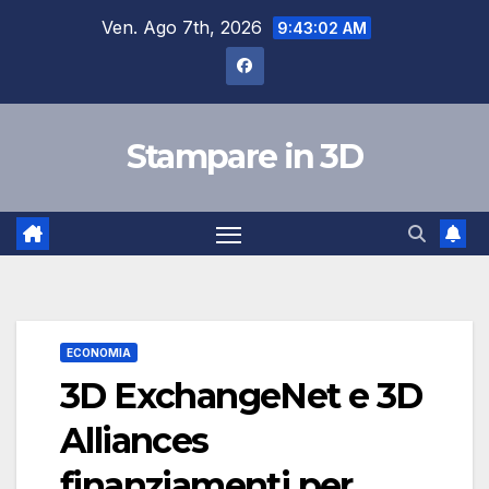
Salta
Ven. Ago 7th, 2026
9:43:03 AM
al
contenuto
Stampare in 3D
ECONOMIA
3D ExchangeNet e 3D
Alliances
finanziamenti per