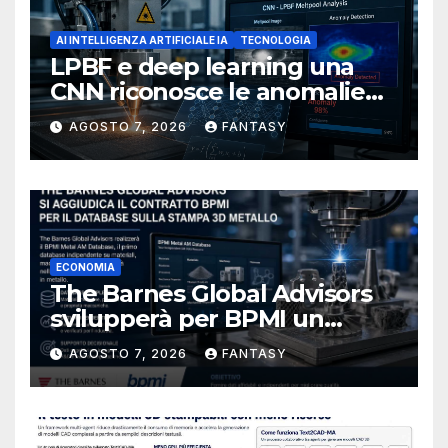
AI INTELLIGENZA ARTIFICIALE IA
TECNOLOGIA
LPBF e deep learning una
CNN riconosce le anomalie
del bagno di fusione
AGOSTO 7, 2026
FANTASY
ECONOMIA
The Barnes Global Advisors
svilupperà per BPMI un
database per la stampa 3D
AGOSTO 7, 2026
FANTASY
metallica destinata alla filiera
navale statunitense