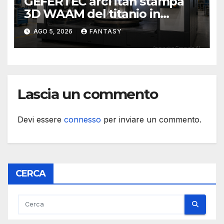
GEFERTEC arcTitan stampa
3D WAAM del titanio in
camera inerte
AGO 5, 2026
FANTASY
Lascia un commento
Devi essere
connesso
per inviare un commento.
CERCA