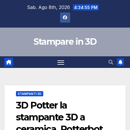
Salta
Sab. Ago 8th, 2026
4:34:56 PM
al
contenuto
Stampare in 3D
STAMPANTI 3D
3D Potter la
stampante 3D a
ceramica Potterbot