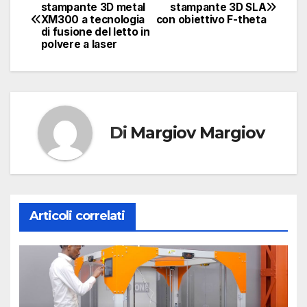
Navigazione
stampante 3D metal
stampante 3D SLA
XM300 a tecnologia
con obiettivo F-theta
articoli
di fusione del letto in
polvere a laser
Di
Margiov Margiov
Articoli correlati