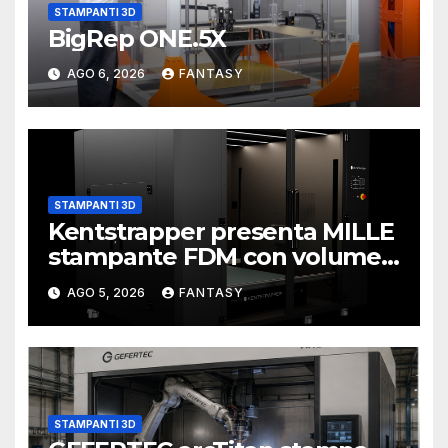
STAMPANTI 3D
BigRep ONE.5X
AGO 6, 2026
FANTASY
STAMPANTI 3D
Kentstrapper presenta MILLE
stampante FDM con volume
di stampa da un metro cubo
AGO 5, 2026
FANTASY
STAMPANTI 3D