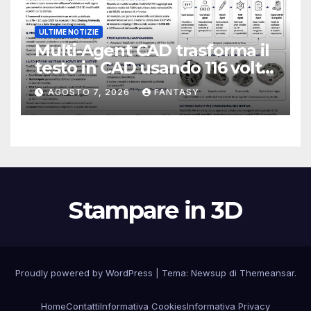
ULTIME NOTIZIE
Multi-Agent CAD trasforma il
testo in CAD usando 116 volte
meno token
AGOSTO 7, 2026
FANTASY
Stampare in 3D
Proudly powered by WordPress
|
Tema:
Newsup
di
Themeansar
.
Home
Contatti
Informativa Cookies
Informativa Privacy