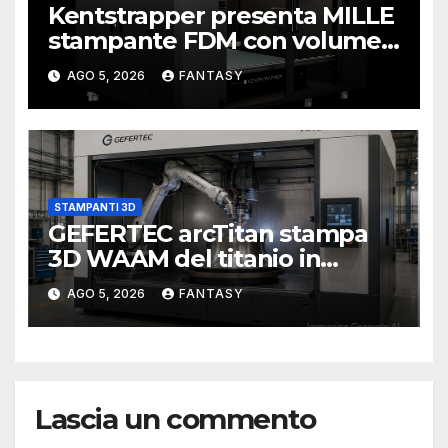
Kentstrapper presenta MILLE
stampante FDM con volume
di stampa da un metro cubo
AGO 5, 2026
FANTASY
STAMPANTI 3D
GEFERTEC arcTitan stampa
3D WAAM del titanio in
camera inerte
AGO 5, 2026
FANTASY
Lascia un commento