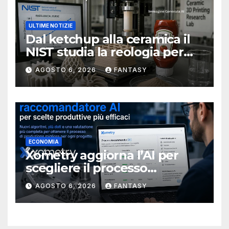
ULTIME NOTIZIE
Dal ketchup alla ceramica il
NIST studia la reologia per
rendere più affidabile la
AGOSTO 6, 2026
FANTASY
stampa 3D
ECONOMIA
Xometry aggiorna l’AI per
scegliere il processo
produttivo più adatto
AGOSTO 6, 2026
FANTASY