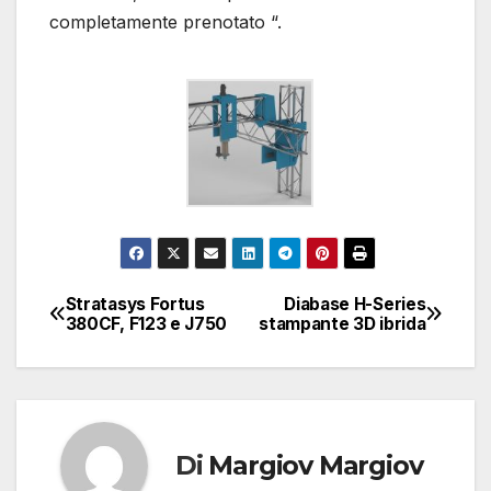
completamente prenotato “.
Stratasys Fortus
Diabase H-Series
Navigazione
380CF, F123 e J750
stampante 3D ibrida
articoli
Di
Margiov Margiov