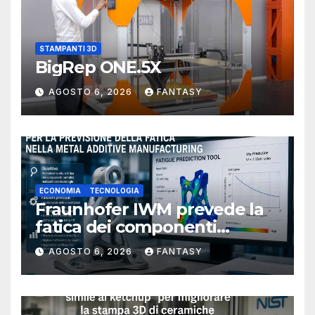
STAMPANTI 3D
BigRep ONE.5X
AGOSTO 6, 2026
FANTASY
ECONOMIA
TECNOLOGIA
Fraunhofer IWM prevede la
fatica dei componenti
metallici stampati in 3D
AGOSTO 6, 2026
FANTASY