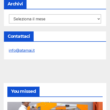
Archivi
Archivi
Contattaci
info@atamai.it
You missed