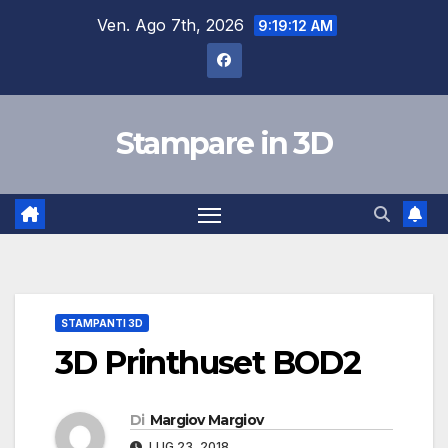
Salta
Ven. Ago 7th, 2026
9:19:13 AM
al
contenuto
Stampare in 3D
STAMPANTI 3D
3D Printhuset BOD2
Di
Margiov Margiov
LUG 23, 2018