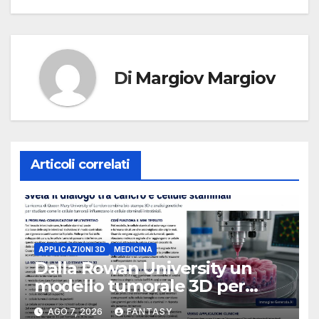
Di
Margiov Margiov
Articoli correlati
APPLICAZIONI 3D
MEDICINA
Dalla Rowan University un
modello tumorale 3D per
studiare il dialogo tra cancro
AGO 7, 2026
FANTASY