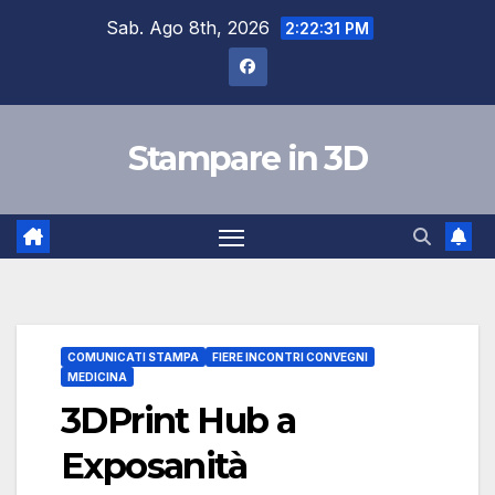
Salta
Sab. Ago 8th, 2026
2:22:32 PM
al
contenuto
Stampare in 3D
COMUNICATI STAMPA
FIERE INCONTRI CONVEGNI
MEDICINA
3DPrint Hub a
Exposanità