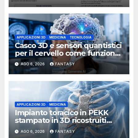
e cellule staminali
APPLICAZIONI 3D
MEDICINA
TECNOLOGIA
Casco 3D e sensori quantistici
per il cervello come funziona
l’OPM-MEG
AGO 6, 2026
FANTASY
APPLICAZIONI 3D
MEDICINA
Impianto toracico in PEKK
stampato in 3D ricostruiti
sterno e costole dopo un
AGO 6, 2026
FANTASY
tumore raro