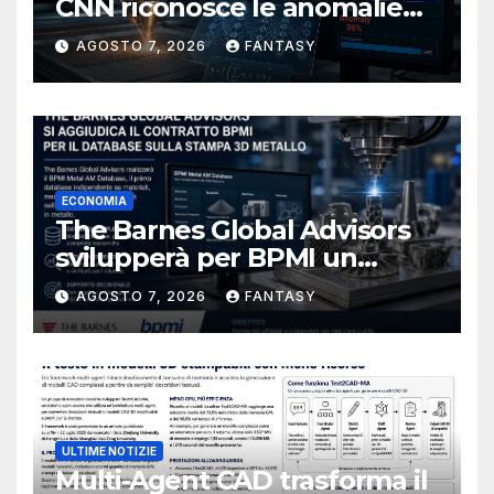
CNN riconosce le anomalie
del bagno di fusione
AGOSTO 7, 2026
FANTASY
ECONOMIA
The Barnes Global Advisors
svilupperà per BPMI un
database per la stampa 3D
AGOSTO 7, 2026
FANTASY
metallica destinata alla filiera
navale statunitense
ULTIME NOTIZIE
Multi-Agent CAD trasforma il