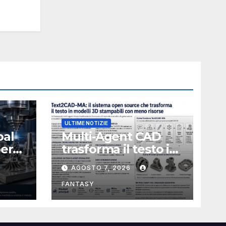
ULTIME NOTIZIE
bal
Multi-Agent CAD
perà
trasforma il testo in
CAD usando 116
AGOSTO 7, 2026
volte meno token
FANTASY
nata
e