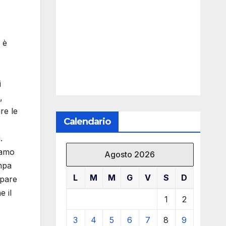
 è
i
,
re le
Calendario
.
iamo
Agosto 2026
mpa
L
M
M
G
V
S
D
mpare
e il
1
2
3
4
5
6
7
8
9