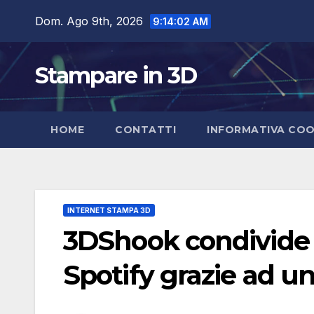
Salta
Dom. Ago 9th, 2026
9:14:03 AM
al
contenuto
Stampare in 3D
HOME
CONTATTI
INFORMATIVA COO
INTERNET STAMPA 3D
3DShook condivide 
Spotify grazie ad 