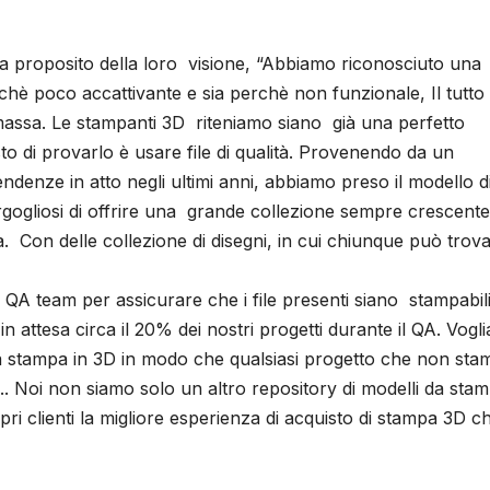
 a proposito della loro visione, “Abbiamo riconosciuto una
rchè poco accattivante e sia perchè non funzionale, Il tutto
assa. Le stampanti 3D riteniamo siano già una perfetto
o di provarlo è usare file di qualità. Provenendo da un
endenze in atto negli ultimi anni, abbiamo preso il modello d
gogliosi di offrire una grande collezione sempre crescente
Con delle collezione di disegni, in cui chiunque può trova
QA team per assicurare che i file presenti siano stampabili
 attesa circa il 20% dei nostri progetti durante il QA. Vogl
lla stampa in 3D in modo che qualsiasi progetto che non sta
.. Noi non siamo solo un altro repository di modelli da sta
i clienti la migliore esperienza di acquisto di stampa 3D ch