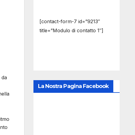
[contact-form-7 id=”9213″
title=”Modulo di contatto 1″]
 da
La Nostra Pagina Facebook
ella
ritmo
ento