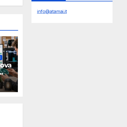
info@atamai.it
E
uova
elli
Y
3D