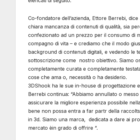
elencati di seguito.
Co-fondatore dell’azienda, Ettore Berrebi, dice
chiara mancanza di contenuti di qualità, sia pe
confezionato ad un prezzo per il consumo di m
compagno di vita – e crediamo che il modo giust
background di contenuti digitali, e vedendo le t
sottoscrizione come nostro obiettivo. Siamo or
completamente curata e completamente testata. 
cose che ama o, necessità o ha desiderio.
3DShook ha le sue in-house di progettazione e 
Berrebi continua: “Abbiamo annullato o messo in
assicurare la migliore esperienza possibile ne
bene non possa entra a far partr della raccolts
in 3d. Siamo una marca, dedicata a dare ai propr
mercato èin grado di offrire “.