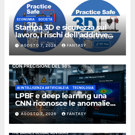
ECONOMIA
SOCIETÀ
Stampa 3D e sicurezza sul
lavoro, i rischi dell’additive
manufacturing secondo
AGOSTO 7, 2026
FANTASY
NIOSH
AI INTELLIGENZA ARTIFICIALE IA
TECNOLOGIA
LPBF e deep learning una
CNN riconosce le anomalie
del bagno di fusione
AGOSTO 7, 2026
FANTASY