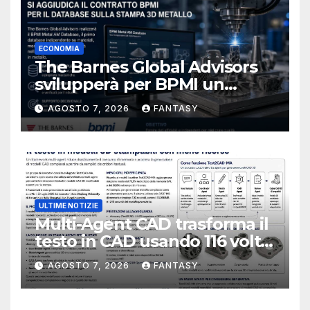
ECONOMIA
The Barnes Global Advisors
svilupperà per BPMI un
database per la stampa 3D
AGOSTO 7, 2026
FANTASY
metallica destinata alla filiera
navale statunitense
ULTIME NOTIZIE
Multi-Agent CAD trasforma il
testo in CAD usando 116 volte
meno token
AGOSTO 7, 2026
FANTASY