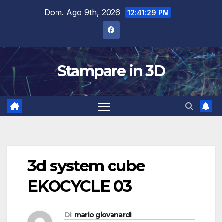
Salta
Dom. Ago 9th, 2026
12:41:30 PM
al
contenuto
Stampare in 3D
3d system cube
EKOCYCLE 03
Di
mario giovanardi