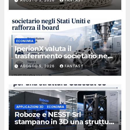
AGOSTO 5, 2026
FANTASY
ECONOMIA
IperionX valuta il
trasferimento societario negli
Stati Uniti e rafforza il board,
AGOSTO 5, 2026
FANTASY
ha nominato Michael J.
Loparco amministratore
indipendente non esecutivo
APPLICAZIONI 3D
ECONOMIA
Roboze e NESST Srl
stampano in 3D una struttura
CubeSat 3U in Carbon PEEK