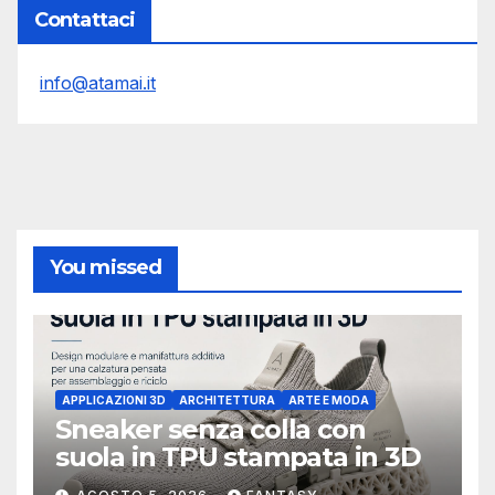
Contattaci
info@atamai.it
You missed
APPLICAZIONI 3D
ARCHITETTURA
ARTE E MODA
Sneaker senza colla con
suola in TPU stampata in 3D