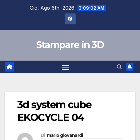
Salta
Gio. Ago 6th, 2026
3:09:02 AM
al
contenuto
Stampare in 3D
3d system cube
EKOCYCLE 04
Di
mario giovanardi