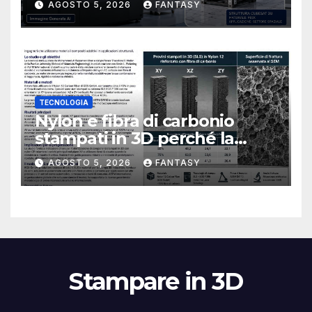
AGOSTO 5, 2026
FANTASY
TECNOLOGIA
Nylon e fibra di carbonio
stampati in 3D perché la
resistenza agli urti dipende
AGOSTO 5, 2026
FANTASY
dal processo
Stampare in 3D